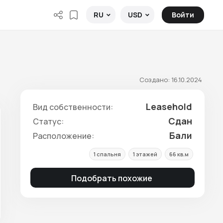
Войти
RU
USD
Создано: 16.10.2024
Leasehold
Вид собственности:
Сдан
Статус:
Бали
Расположение:
1 спальня
1 этажей
66 кв.м
Подобрать похожие