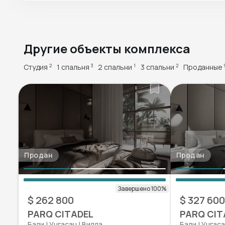
Другие объекты комплекса
Студия
1 спальня
2 спальни
3 спальни
Проданные
2
3
1
2
Продан
Продан
$ 262 800
$ 327 600
PARQ CITADEL
PARQ CIT
Бали | Унгаcан | Вилла
Бали | Унгаcа