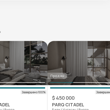
9
Продан
$ 450 000
ADEL
PARQ CITADEL
н | Вилла
Бали | Унгаcан | Вилла