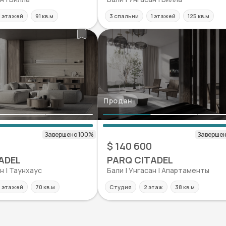
1 этажей
91 кв.м
3 спальни
1 этажей
125 кв.м
Продан
0
$ 140 600
ADEL
PARQ CITADEL
н | Таунхаус
Бали | Унгаcан | Апартаменты
 этажей
70 кв.м
Студия
2 этаж
38 кв.м