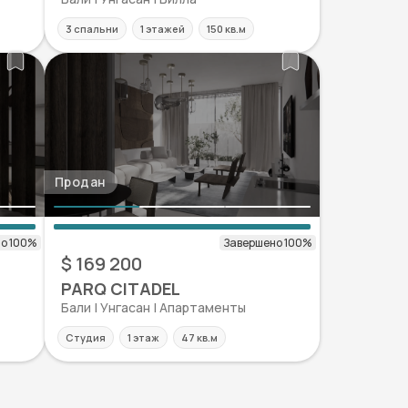
3 спальни
1 этажей
150 кв.м
Продан
$ 169 200
PARQ CITADEL
Бали | Унгаcан | Апартаменты
Студия
1 этаж
47 кв.м