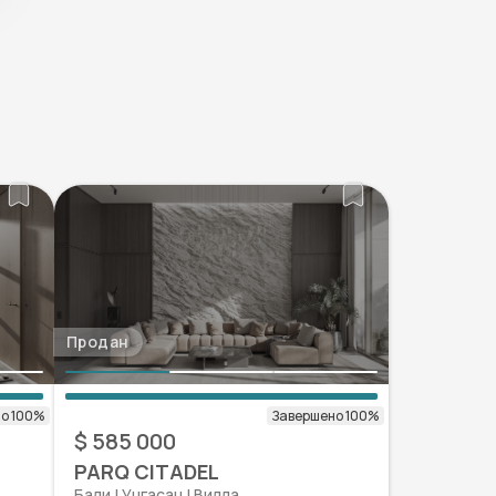
Продан
$ 585 000
PARQ CITADEL
Бали | Унгаcан | Вилла