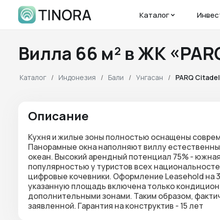
Каталог
Инвес
Вилла 66 м² в ЖК «PAR
Каталог
Индонезия
Бали
Унгаcан
PARQ Citadel
Описание
Кухня и жилые зоны полностью оснащены соврем
Панорамные окна наполняют виллу естественным
океан. Высокий арендный потенциал 75% - южная
популярностью у туристов всех национальностей
цифровые кочевники. Оформление Leasehold на 30
указанную площадь включена только кондициони
дополнительными зонами. Таким образом, факт
заявленной. Гарантия на конструктив - 15 лет