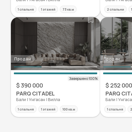
1 спальня
1 этажей
73 кв.м
2 спальни
Продан
Продан
$ 390 000
$ 252 00
PARQ CITADEL
PARQ CIT
Бали | Унгаcан | Вилла
Бали | Унгаcа
1 спальня
1 этажей
100 кв.м
1 спальня
2