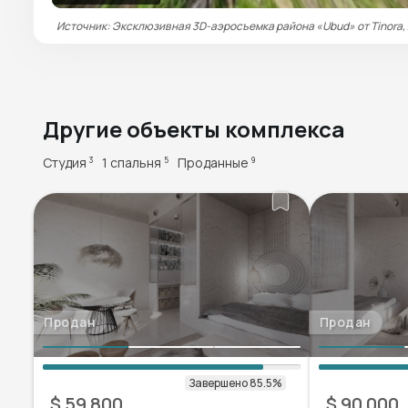
Источник: Эксклюзивная 3D-аэросъемка района «Ubud» от Tinora,
Другие объекты комплекса
Студия
1 спальня
Проданные
3
5
9
Продан
Продан
$ 59 800
$ 90 000