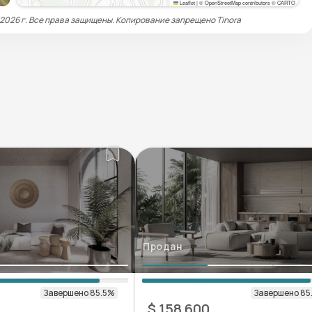
Leaflet
|
© OpenStreetMap contributors © CARTO
 2026 г. Все права защищены. Копирование запрещено
Tinora
Продан
$ 158 600