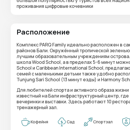
большой популярностью у туристов всех национа
проживания цифровые кочевники
Расположение
Комплекс
PARQ Family
идеально расположен в са
районов Бали. Окружённый тропической зеленью
лучшим образовательным учреждениям острова.
школа Wood School, а в пределах 5-6 минут можн
School и Caribbean International School, предл
семей с маленькими детьми также удобно распол
Tunjung Sari School (13 минут езды) и Harmony Scho
Для любителей спорта и активного образа жизни
известный на Бали инфраструктурный центр, где
вечеринки и выставки. Здесь работают 10 рестор
тренажерный зал.
Кофейня
Сад
Спортзал