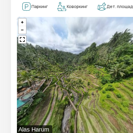
Паркинг
Коворкинг
Дет. площад
Alas Harum