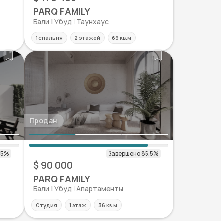
PARQ FAMILY
Бали | Убуд | Таунхаус
1 спальня
2 этажей
69 кв.м
Продан
$ 90 000
PARQ FAMILY
Бали | Убуд | Апартаменты
Студия
1 этаж
36 кв.м