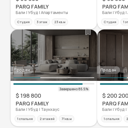
PARQ FAMILY
PARQ FAM
Бали | Убуд | Апартаменты
Бали | Убуд 
Студия
3 этаж
23 кв.м
Студия
1 э
Продан
Продан
$ 198 800
$ 200 20
PARQ FAMILY
PARQ FAM
Бали | Убуд | Таунхаус
Бали | Убуд |
1 спальня
2 этажей
71 кв.м
1 спальня
2