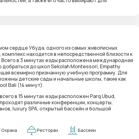
льностей, а также его часто выбирают для
мом сердце Убуда, одного из самых живописных
, комплекс находится в непосредственной близости к
 Всего в 3 минутах езды расположена международная
о добраться до школ Sekolah Montessori, Empathy
агающая всемирно признанную учебную программу. Для
ожены детские сады и начальные школы, такие как
ol Bali (14 минут).
 всего в 15 минутах езды расположен
Parq Ubud
,
 проходят различные конференции, концерты,
анов, luxury SPA, открытый бассейн и большой
Охрана
Ресторан
Бассеин