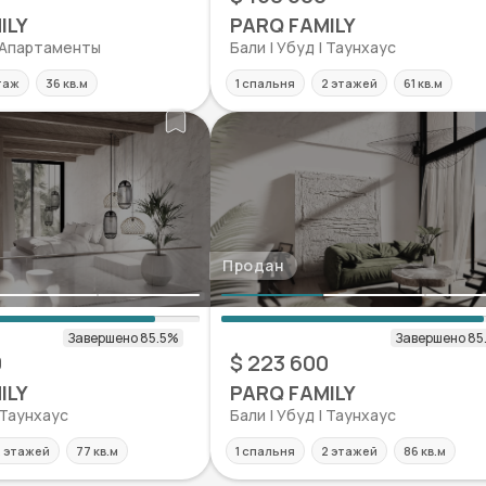
ILY
PARQ FAMILY
| Апартаменты
Бали | Убуд | Таунхаус
таж
36 кв.м
1 спальня
2 этажей
61 кв.м
Продан
0
$ 223 600
ILY
PARQ FAMILY
 Таунхаус
Бали | Убуд | Таунхаус
 этажей
77 кв.м
1 спальня
2 этажей
86 кв.м