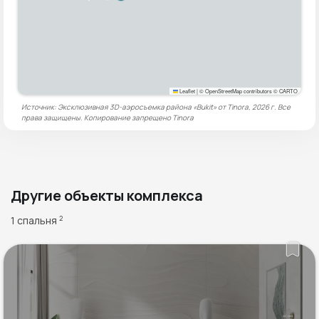
Leaflet
|
© OpenStreetMap contributors © CARTO
Источник: Эксклюзивная 3D-аэросъемка района «Bukit» от Tinora, 2026 г. Все
права защищены. Копирование запрещено
Tinora
Другие объекты комплекса
1 спальня
2