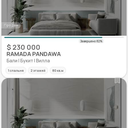
Продан
$ 230 000
RAMADA PANDAWA
Бали | Букит | Вилла
1 спальня
2 этажей
80 кв.м