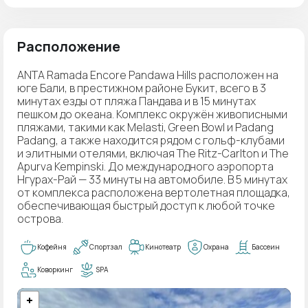
Расположение
ANTA Ramada Encore Pandawa Hills расположен на
юге Бали, в престижном районе Букит, всего в 3
минутах езды от пляжа Пандава и в 15 минутах
пешком до океана. Комплекс окружён живописными
пляжами, такими как Melasti, Green Bowl и Padang
Padang, а также находится рядом с гольф-клубами
и элитными отелями, включая The Ritz-Carlton и The
Apurva Kempinski. До международного аэропорта
Нгурах-Рай — 33 минуты на автомобиле. В 5 минутах
от комплекса расположена вертолетная площадка,
обеспечивающая быстрый доступ к любой точке
острова.
Кофейня
Спортзал
Кинотеатр
Охрана
Бассеин
Коворкинг
SPA