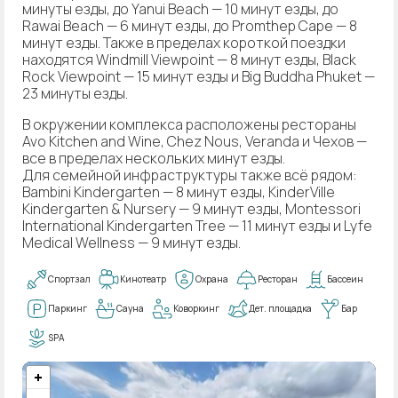
минуты езды, до Yanui Beach — 10 минут езды, до
Rawai Beach — 6 минут езды, до Promthep Cape — 8
минут езды. Также в пределах короткой поездки
находятся Windmill Viewpoint — 8 минут езды, Black
Rock Viewpoint — 15 минут езды и Big Buddha Phuket —
23 минуты езды.
В окружении комплекса расположены рестораны
Avo Kitchen and Wine, Chez Nous, Veranda и Чехов —
все в пределах нескольких минут езды.
Для семейной инфраструктуры также всё рядом:
Bambini Kindergarten — 8 минут езды, KinderVille
Kindergarten & Nursery — 9 минут езды, Montessori
International Kindergarten Tree — 11 минут езды и Lyfe
Medical Wellness — 9 минут езды.
Спортзал
Кинотеатр
Охрана
Ресторан
Бассеин
Паркинг
Сауна
Коворкинг
Дет. площадка
Бар
SPA