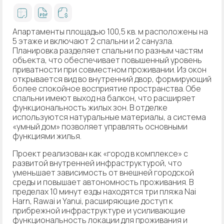
Апартаменты площадью 100,5 кв. м расположены на
5 этаже и включают 2 спальни и 2 санузла.
Планировка разделяет спальни по разным частям
объекта, что обеспечивает повышенный уровень
приватности при совместном проживании. Из окон
открывается вид во внутренний двор, формирующий
более спокойное восприятие пространства. Обе
спальни имеют выход на балкон, что расширяет
функциональность жилых зон. В отделке
используются натуральные материалы, а система
«умный дом» позволяет управлять основными
функциями жилья.
Проект реализован как «город в комплексе» с
развитой внутренней инфраструктурой, что
уменьшает зависимость от внешней городской
среды и повышает автономность проживания. В
пределах 10 минут езды находятся три пляжа Nai
Harn, Rawai и Yanui, расширяющие доступ к
прибрежной инфраструктуре и усиливающие
функциональность локации для проживания и