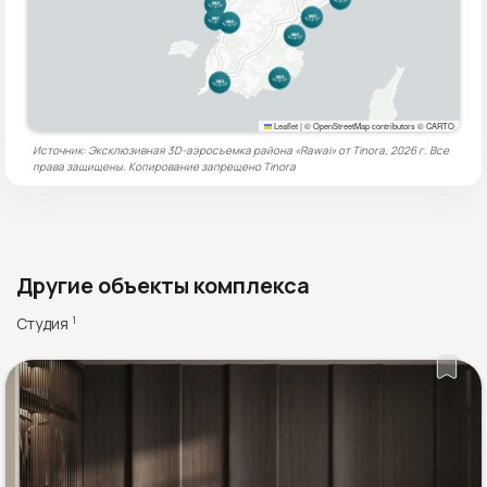
Leaflet
|
© OpenStreetMap contributors © CARTO
Источник: Эксклюзивная 3D-аэросъемка района «Rawai» от Tinora, 2026 г. Все
права защищены. Копирование запрещено
Tinora
Другие объекты комплекса
Студия
1