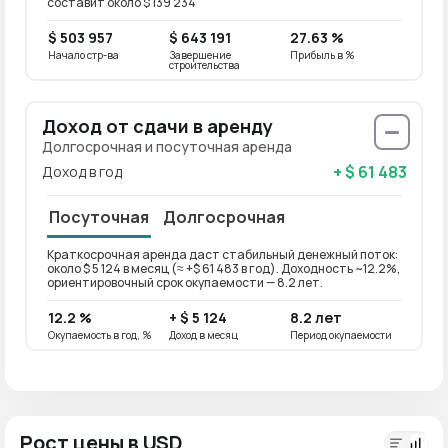
составит около $ 139 234
$ 503 957
$ 643 191
27.63 %
Начало стр-ва
Завершение
Прибыль в %
строительства
Доход от сдачи в аренду
Долгосрочная и посуточная аренда
+ $ 61 483
Доход в год
Посуточная
Долгосрочная
Краткосрочная аренда даст стабильный денежный поток:
Долго
около $ 5 124 в месяц (≈ +$ 61 483 в год). Доходность ~12.2%,
около 
ориентировочный срок окупаемости — 8.2 лет.
ориен
12.2 %
+ $ 5 124
8.2 лет
9.8 
Окупаемость в год, %
Доход в месяц
Период окупаемости
Окупае
Рост цены в USD