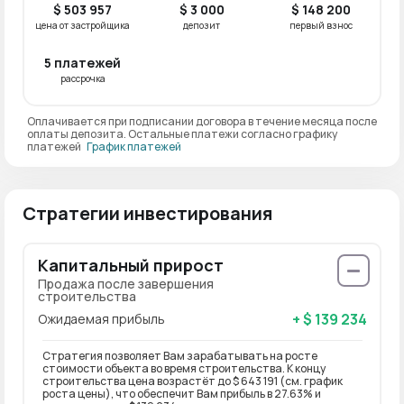
$ 503 957
$ 3 000
$ 148 200
цена от застройщика
депозит
первый взнос
5 платежей
рассрочка
Оплачивается при подписании договора в течение месяца после
оплаты депозита. Остальные платежи согласно графику
платежей
График платежей
Стратегии инвестирования
Капитальный прирост
Продажа после завершения
строительства
+ $ 139 234
Ожидаемая прибыль
Стратегия позволяет Вам зарабатывать на росте
стоимости объекта во время строительства. К концу
строительства цена возрастёт до $ 643 191 (см. график
роста цены), что обеспечит Вам прибыль в 27.63% и