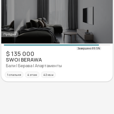
Продан
$ 135 000
SWOI BERAWA
Бали | Берава | Апартаменты
1 спальня
4 этаж
42 кв.м