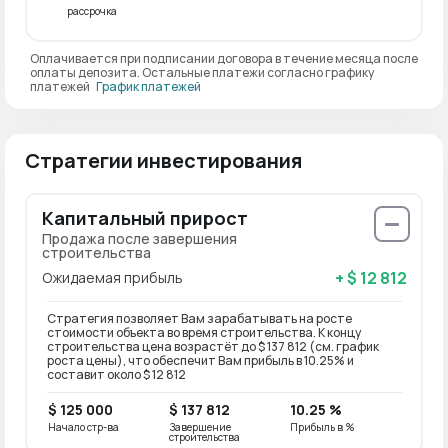
рассрочка
Оплачивается при подписании договора в течение месяца после
оплаты депозита. Остальные платежи согласно графику
платежей
График платежей
Стратегии инвестирования
Капитальный прирост
Продажа после завершения
строительства
+ $ 12 812
Ожидаемая прибыль
Стратегия позволяет Вам зарабатывать на росте
стоимости объекта во время строительства. К концу
строительства цена возрастёт до $ 137 812 (см. график
роста цены), что обеспечит Вам прибыль в 10.25% и
составит около $ 12 812
$ 125 000
$ 137 812
10.25 %
Начало стр-ва
Завершение
Прибыль в %
строительства