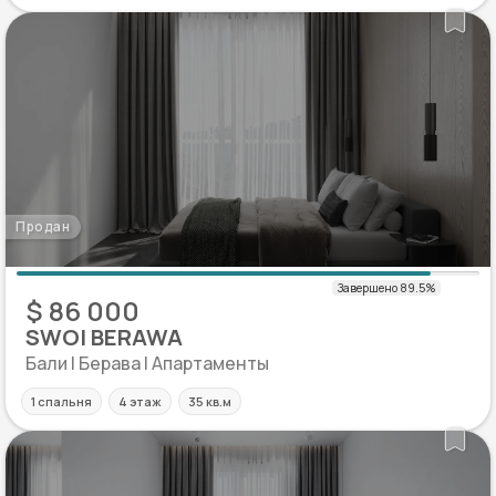
Продан
$ 86 000
SWOI BERAWA
Бали | Берава | Апартаменты
1 спальня
4 этаж
35 кв.м