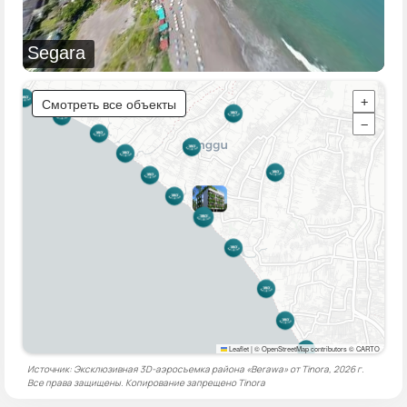
Segara
Смотреть все объекты
+
−
Leaflet
|
© OpenStreetMap contributors © CARTO
Источник: Эксклюзивная 3D-аэросъемка района «Berawa» от Tinora, 2026 г.
Все права защищены. Копирование запрещено
Tinora