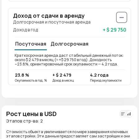
Доход от сдачи в аренду
Долгосрочная и посуточная аренда
+ $ 29 750
Доход в год
Посуточная
Долгосрочная
Краткосрочная аренда даст стабильный денежный поток:
Долго
около $ 2 479 в месяц (≈ +$ 29 750 в год). Доходность
около 
~23.8%, ориентировочный срок окупаемости — 4.2 года.
ориен
23.8 %
+ $ 2 479
4.2 года
19 %
Окупаемость в год, %
Доход в месяц
Период окупаемости
Окупае
Рост цены в USD
Этапов стр-ва: 2
Стоимость объекта увеличивается по мере завершения ключевых
этапов стройки. Эти данные предоставляет сам застройщик и они