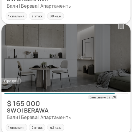
Бали | Берава | Апартаменты
1 спальня
2 этаж
38 кв.м
Продан
$ 165 000
SWOI BERAWA
Бали | Берава | Апартаменты
1 спальня
2 этаж
42 кв.м