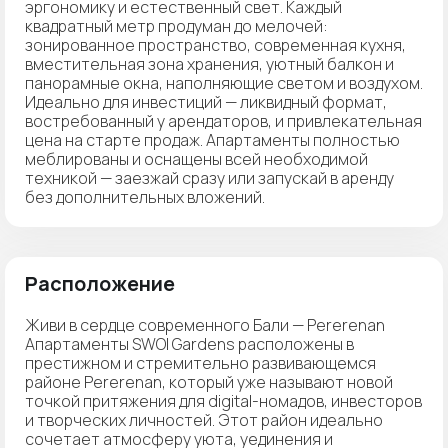
эргономику и естественный свет. Каждый
квадратный метр продуман до мелочей:
зонированное пространство, современная кухня,
вместительная зона хранения, уютный балкон и
панорамные окна, наполняющие светом и воздухом.
Идеально для инвестиций — ликвидный формат,
востребованный у арендаторов, и привлекательная
цена на старте продаж. Апартаменты полностью
меблированы и оснащены всей необходимой
техникой — заезжай сразу или запускай в аренду
без дополнительных вложений.
Расположение
Живи в сердце современного Бали — Pererenan
Апартаменты SWOI Gardens расположены в
престижном и стремительно развивающемся
районе Pererenan, который уже называют новой
точкой притяжения для digital-номадов, инвесторов
и творческих личностей. Этот район идеально
сочетает атмосферу уюта, уединения и