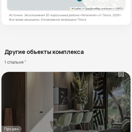
Leaflet
|
© OpenStreetMap contributors © CARTO
Источник: Эксклюзивная 3D-аэросъемка района «Pererenan» от Tinora, 2026 г.
Все права защищены. Копирование запрещено
Tinora
Другие объекты комплекса
1 спальня
1
Продан