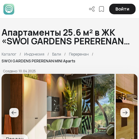
Войти
Апартаменты 25.6 м² в ЖК
«SWOI GARDENS PERERENAN
MINI APARTS»
Каталог
Индонезия
Бали
Переренан
SWOI GARDENS PERERENAN MINI Aparts
Создано: 10.04.2025
Продан