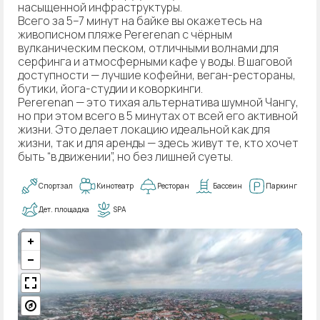
насыщенной инфраструктуры.
Всего за 5–7 минут на байке вы окажетесь на
живописном пляже Pererenan с чёрным
вулканическим песком, отличными волнами для
серфинга и атмосферными кафе у воды. В шаговой
доступности — лучшие кофейни, веган-рестораны,
бутики, йога-студии и коворкинги.
Pererenan — это тихая альтернатива шумной Чангу,
но при этом всего в 5 минутах от всей его активной
жизни. Это делает локацию идеальной как для
жизни, так и для аренды — здесь живут те, кто хочет
быть “в движении”, но без лишней суеты.
Спортзал
Кинотеатр
Ресторан
Бассеин
Паркинг
Дет. площадка
SPA