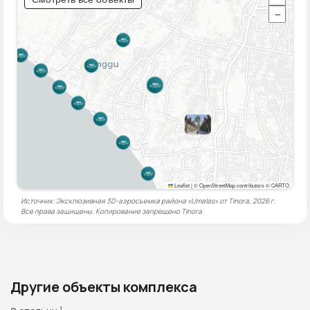
−
Leaflet
|
© OpenStreetMap contributors © CARTO
Источник: Эксклюзивная 3D-аэросъемка района «Umalas» от Tinora, 2026 г.
Все права защищены. Копирование запрещено
Tinora
Другие объекты комплекса
1