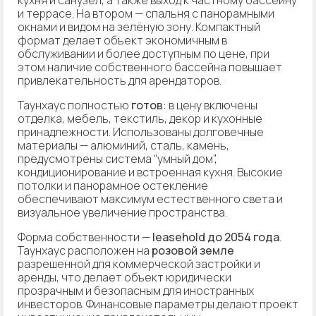
и террасе. На втором — спальня с панорамными
окнами и видом на зелёную зону. Компактный
формат делает объект экономичным в
обслуживании и более доступным по цене, при
этом наличие собственного бассейна повышает
привлекательность для арендаторов.
Таунхаус полностью
готов
: в цену включены
отделка, мебель, текстиль, декор и кухонные
принадлежности. Использованы долговечные
материалы — алюминий, сталь, камень,
предусмотрены система “умный дом”,
кондиционирование и встроенная кухня. Высокие
потолки и панорамное остекление
обеспечивают максимум естественного света и
визуальное увеличение пространства.
Форма собственности —
leasehold до 2054 года
.
Таунхаус расположен на
розовой земле
разрешенной для коммерческой застройки и
аренды, что делает объект юридически
прозрачным и безопасным для иностранных
инвесторов. Финансовые параметры делают проект