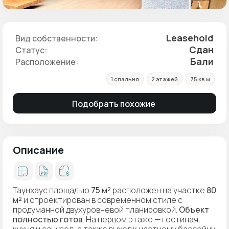
Leasehold
Вид собственности:
Сдан
Статус:
Бали
Расположение:
1 спальня
2 этажей
75 кв.м
Подобрать похожие
Описание
Таунхаус площадью
75 м²
расположен на участке
80
м²
и спроектирован в современном стиле с
продуманной двухуровневой планировкой.
Объект
полностью готов
. На первом этаже — гостиная,
кухня и санузел, а также выход к частному бассейну