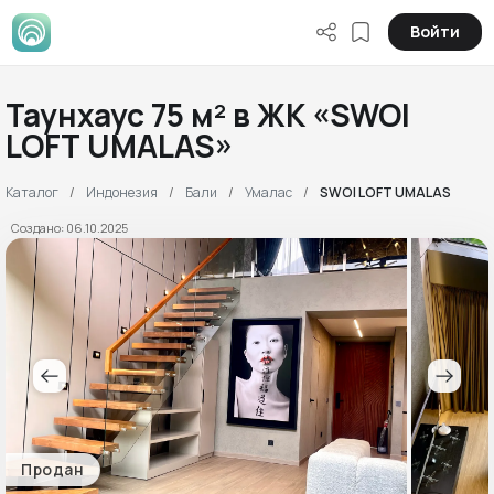
Войти
Таунхаус 75 м² в ЖК «SWOI
LOFT UMALAS»
Каталог
Индонезия
Бали
Умалас
SWOI LOFT UMALAS
Создано: 06.10.2025
Продан