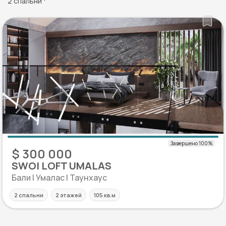
2 спальни
$ 300 000
SWOI LOFT UMALAS
Бали | Умалас | Таунхаус
2 спальни
2 этажей
105 кв.м