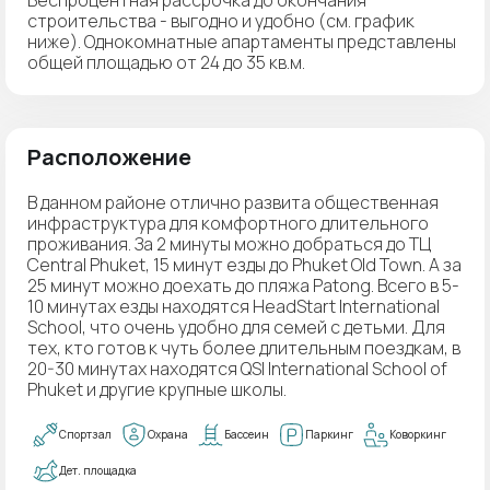
строительства - выгодно и удобно (см. график
ниже). Однокомнатные апартаменты представлены
общей площадью от 24 до 35 кв.м.
Расположение
В данном районе отлично развита общественная
инфраструктура для комфортного длительного
проживания. За 2 минуты можно добраться до ТЦ
Central Phuket, 15 минут езды до Phuket Old Town. А за
25 минут можно доехать до пляжа Patong. Всего в 5-
10 минутах езды находятся HeadStart International
School, что очень удобно для семей с детьми. Для
тех, кто готов к чуть более длительным поездкам, в
20-30 минутах находятся QSI International School of
Phuket и другие крупные школы.
Спортзал
Охрана
Бассеин
Паркинг
Коворкинг
Дет. площадка