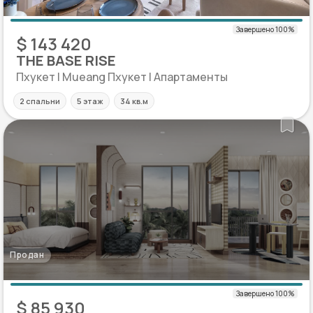
$ 143 420
THE BASE RISE
Пхукет | Mueang Пхукет | Апартаменты
2 спальни
5 этаж
34 кв.м
Продан
$ 85 930