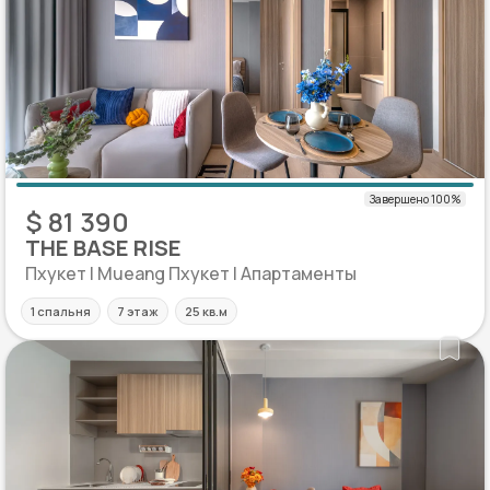
$ 81 390
THE BASE RISE
Пхукет | Mueang Пхукет | Апартаменты
1 спальня
7 этаж
25 кв.м