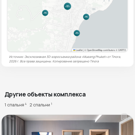
Leaflet
|
© OpenStreetMap contributors © CARTO
Источник: Эксклюзивная 3D-аэросъемка района «Mueang Phuket» от Tinora,
2026 г. Все права защищены. Копирование запрещено
Tinora
Другие объекты комплекса
1 спальня
2 спальни
4
1