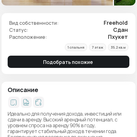
Freehold
Вид собственности:
Сдан
Статус:
Пхукет
Расположение:
1 спальня
7 этаж
35.2 кв.м
Подобрать похожие
Описание
Идеально для получения дохода, инвестиций или
сдачи в аренду. Высокий арендный потенциал, с
уровнем спроса на аренду 90% в году,
гарантирует стабильный доход в течении года.
Беспроцентная рассрочка до окончания