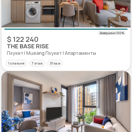
$ 122 240
THE BASE RISE
Пхукет | Mueang Пхукет | Апартаменты
1 спальня
7 этаж
31 кв.м