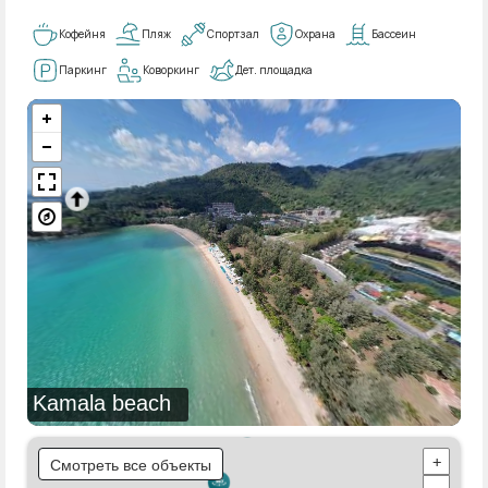
Кофейня
Пляж
Спортзал
Охрана
Бассеин
Паркинг
Коворкинг
Дет. площадка
Kamala beach
Смотреть все объекты
+