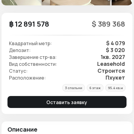
฿ 12 891 578
$ 389 368
$ 4 079
Квадратный метр:
$ 3 020
Депозит:
1кв. 2027
Завершение стр-ва:
Leasehold
Вид собственности:
Строится
Статус:
Пхукет
Расположение:
3 спальни
6 этаж
95.4 кв.м
Оставить заявку
Описание