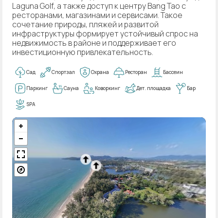
Laguna Golf, а также доступ к центру Bang Tao с
ресторанами, магазинами и сервисами. Такое
сочетание природы, пляжей и развитой
инфраструктуры формирует устойчивый спрос на
недвижимость в районе и поддерживает его
инвестиционную привлекательность.
Сад
Спортзал
Охрана
Ресторан
Бассеин
Паркинг
Сауна
Коворкинг
Дет. площадка
Бар
SPA