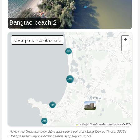
Bangtao beach 2
Смотреть все объекты
+
−
Leaflet
|
© OpenStreetMap contributors © CARTO
Источник: Эксклюзивная 3D-аэросъемка района «Bang Tao» от Tinora, 2026 г.
Все права защищены. Копирование запрещено
Tinora