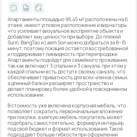
Апартаменты площадью 95,45 м² расположены на 6
этаже, имеют угловое расположение и вид на горы,
что усиливает визуальное восприятие объекта и
добавляет ему ценности при выборе. До пляжей
Surin, BangTao и Laem Son можно добраться за 8–15
минут, поэтому локация остаётся востребованной
и поддерживает ликвидность при перепродаже.
Апартаменты подойдут для семейного проживания,
так как включают 3 спальни и 3 санузла, при этом у
каждой спальни есть доступ к своему санузлу, что
обеспечивает приватность для всех членов семьи,
а длинный балкон расширяет пространство и
делает планировку более удобной в повседневном
использовании.
В стоимость уже включена корпусная мебель, что
позволяет сократить первоначальные вложения
при покупке, а мягкую мебель покупатель может
подобрать самостоятельно, формируя интерьер
под свой бюджет и формат использования. Такой
подход даёт больше гибкости при оформлении