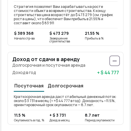
Стратегия позволяет Вам зарабатывать на росте
стоимости объекта во время строительства. К концу
строительства цена возрастёт до $ 473 279 (см. график
роста цены), что обеспечит Вам прибыль в 21.55% и
составит около $ 83 911
$ 389 368
$ 473 279
21.55 %
Начало стр-ва
Завершение
Прибыль в %
строительства
Доход от сдачи в аренду
Долгосрочная и посуточная аренда
+ $ 44 777
Доход в год
Посуточная
Долгосрочная
Краткосрочная аренда даст стабильный денежный поток:
Долго
около $ 3 731 в месяц (≈ +$ 44 777 в год). Доходность ~11.5%,
около 
ориентировочный срок окупаемости — 8.7 лет.
~9.2%
11.5 %
+ $ 3 731
8.7 лет
9.2 
Окупаемость в год, %
Доход в месяц
Период окупаемости
Окупае