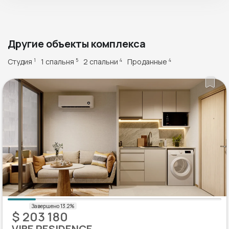
Другие объекты комплекса
Студия
1 спальня
2 спальни
Проданные
1
5
4
4
$ 203 180
VIBE RESIDENCE