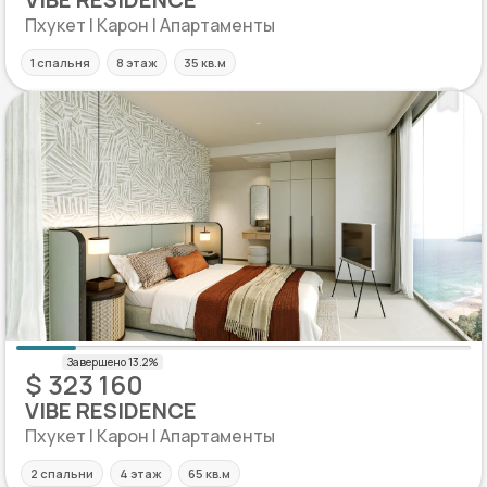
Пхукет | Карон | Апартаменты
1 спальня
8 этаж
35 кв.м
$ 323 160
VIBE RESIDENCE
Пхукет | Карон | Апартаменты
2 спальни
4 этаж
65 кв.м