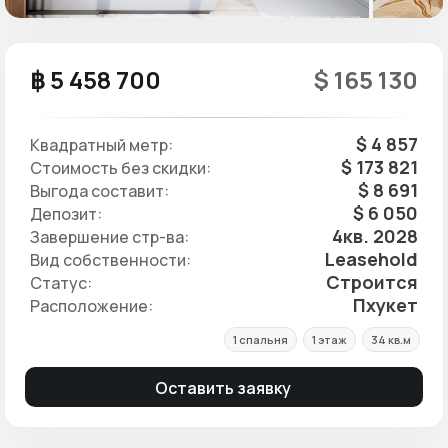
฿ 5 458 700
$ 165 130
$ 4 857
Квадратный метр:
$ 173 821
Стоимость без скидки:
$ 8 691
Выгода составит:
$ 6 050
Депозит:
4кв. 2028
Завершение стр-ва:
Leasehold
Вид собственности:
Строится
Статус:
Пхукет
Расположение:
1 спальня
1 этаж
34 кв.м
Оставить заявку