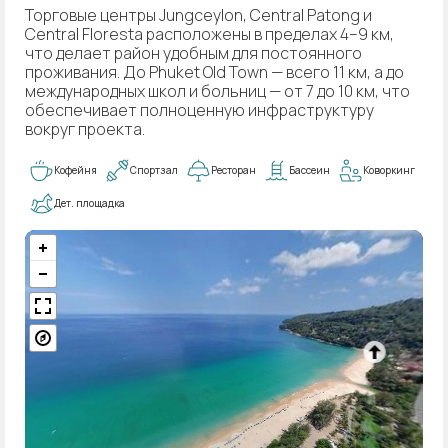
Торговые центры Jungceylon, Central Patong и
Central Floresta расположены в пределах 4–9 км,
что делает район удобным для постоянного
проживания. До Phuket Old Town — всего 11 км, а до
международных школ и больниц — от 7 до 10 км, что
обеспечивает полноценную инфраструктуру
вокруг проекта.
Кофейня
Спортзал
Ресторан
Бассеин
Коворкинг
Дет. площадка