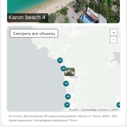
Karon beach 4
Смотреть все объекты
+
−
Leaflet
|
© OpenStreetMap contributors © CARTO
Источник: Эксклюзивная 3D-аэросъемка района «Karon» от Tinora, 2026 г. Все
права защищены. Копирование запрещено
Tinora