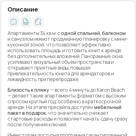
Описание
Апартаменты 34 кв.м. с
одной спальней, балконом
и санузлом имеют продуманную планировку с мини-
кухонной зоной, что позволяет эффективно
использовать площадь и готовить юнит к аренде
без дополнительных вложений. Панорамные окна
усиливают визуальный объём пространства и
открывают приятные виды, повышая
привлекательность юнита для арендаторов и
ликвидность при перепродаже.
Близость к пляжу
— всего 4 минуты до Karon Beach
— делает такие апартаменты форматом с высоким
спросом круглый год, особенно в краткосрочной
аренде. На этапе пресейла доступен
мебельный
пакет в подарок
, что значительно снижает
стартовые расходы и позволяет начать сдачу сразу
после получения ключей.
Инвесторам доступна программа гарантированной