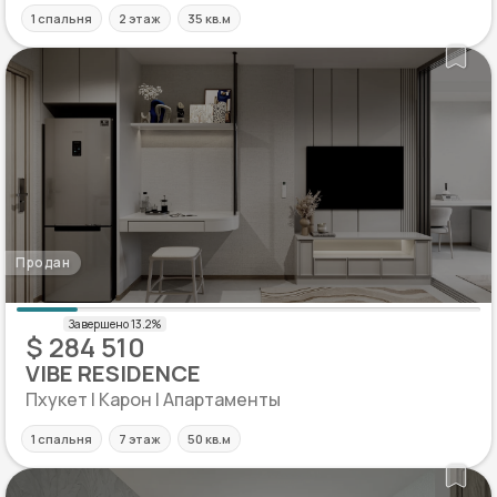
1 спальня
2 этаж
35 кв.м
Продан
$ 284 510
VIBE RESIDENCE
Пхукет | Карон | Апартаменты
1 спальня
7 этаж
50 кв.м