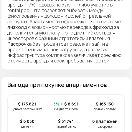
аренды — 7% годовых на 5 лет — либо участие в
rental pool, что позволяет выбирать между
фиксированным доходом и долей от реальной
загрузки. Апартаменты оформляются по системе
лизхолд
с возможностью перевода в
фрихолд
за
дополнительную плату — это даёт гибкость для
инвесторов с разными стратегиями владения.
Рассрочка
без процентов позволяет зайти в
проект с минимальной нагрузкой, а развитая
инфраструктура комплекса увеличивает среднюю
стоимость аренды и срок пребывания гостей.
Выгода при покупке апартаментов
$ 173 821
5%
• $ 8 691
$ 165 130
цена от застройщика
скидка от Tinora
сумма к оплате
$ 6 050
$ 51 744
6 платежей
депозит
первый взнос
рассрочка