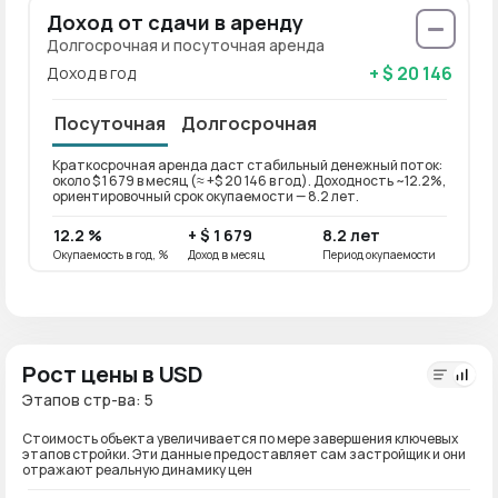
Доход от сдачи в аренду
Долгосрочная и посуточная аренда
+ $ 20 146
Доход в год
Посуточная
Долгосрочная
Краткосрочная аренда даст стабильный денежный поток:
Долго
около $ 1 679 в месяц (≈ +$ 20 146 в год). Доходность ~12.2%,
около 
ориентировочный срок окупаемости — 8.2 лет.
ориен
12.2 %
+ $ 1 679
8.2 лет
9.8 
Окупаемость в год, %
Доход в месяц
Период окупаемости
Окупае
Рост цены в USD
Этапов стр-ва: 5
Стоимость объекта увеличивается по мере завершения ключевых
этапов стройки. Эти данные предоставляет сам застройщик и они
отражают реальную динамику цен