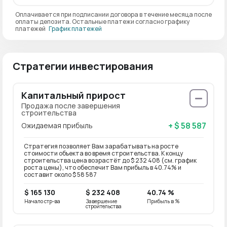
Оплачивается при подписании договора в течение месяца после
оплаты депозита. Остальные платежи согласно графику
платежей
График платежей
Стратегии инвестирования
Капитальный прирост
Продажа после завершения
строительства
+ $ 58 587
Ожидаемая прибыль
Стратегия позволяет Вам зарабатывать на росте
стоимости объекта во время строительства. К концу
строительства цена возрастёт до $ 232 408 (см. график
роста цены), что обеспечит Вам прибыль в 40.74% и
составит около $ 58 587
$ 165 130
$ 232 408
40.74 %
Начало стр-ва
Завершение
Прибыль в %
строительства