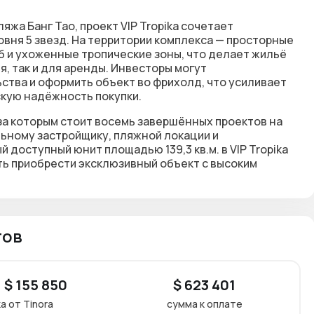
ляжа Банг Тао
, проект
VIP Tropika
сочетает
вня 5 звезд. На территории комплекса — просторные
уб и ухоженные тропические зоны, что делает жильё
, так и для аренды. Инвесторы могут
ьства
и оформить объект во
фрихолд
, что усиливает
кую надёжность покупки.
 за которым стоит восемь завершённых проектов на
льному застройщику, пляжной локации и
й доступный юнит
площадью 139,3 кв.м. в
VIP Tropika
ь приобрести эксклюзивный объект с высоким
тов
 $ 155 850
$ 623 401
а от Tinora
сумма к оплате