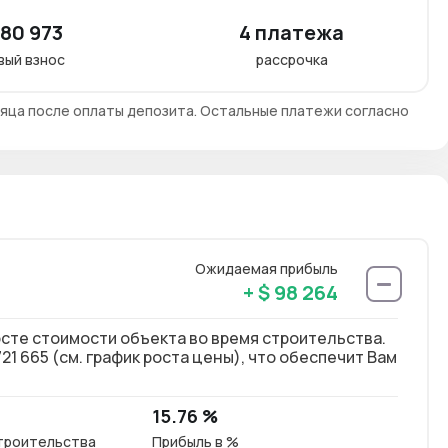
180 973
4 платежа
вый взнос
рассрочка
яца после оплаты депозита. Остальные платежи согласно
Ожидаемая прибыль
+ $ 98 264
осте стоимости объекта во время строительства.
21 665 (см. график роста цены), что обеспечит Вам
15.76 %
троительства
Прибыль в %