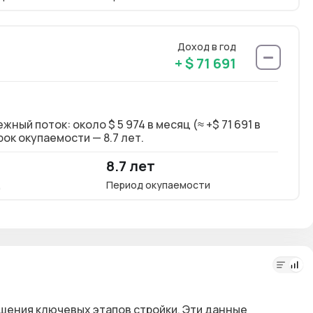
Доход в год
+ $ 71 691
ый поток: около $ 5 974 в месяц (≈ +$ 71 691 в
Долг
ок окупаемости — 8.7 лет.
год)
8.7 лет
9.2
ц
Период окупаемости
Окупа
шения ключевых этапов стройки. Эти данные