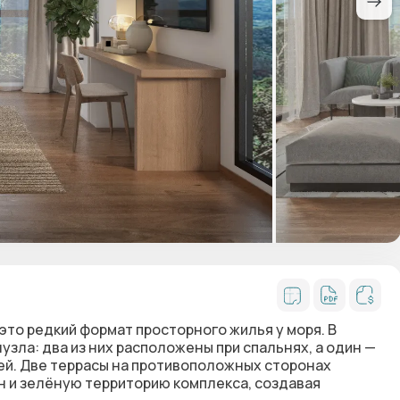
это редкий формат просторного жилья у моря. В
нузла
: два из них расположены при спальнях, а один —
ей.
Две террасы на противоположных сторонах
 и зелёную территорию комплекса, создавая