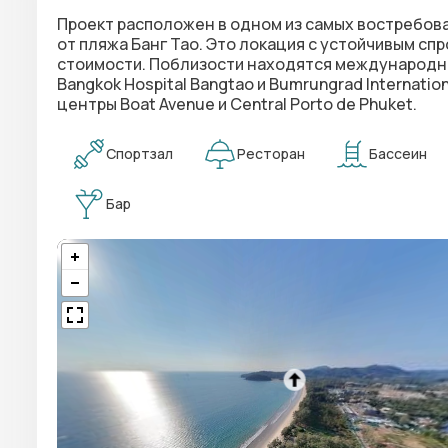
Проект расположен в одном из самых востребова
от пляжа Банг Тао. Это локация с устойчивым сп
стоимости. Поблизости находятся международны
Bangkok Hospital Bangtao и Bumrungrad Internatio
центры Boat Avenue и Central Porto de Phuket.
Спортзал
Ресторан
Бассеин
Бар