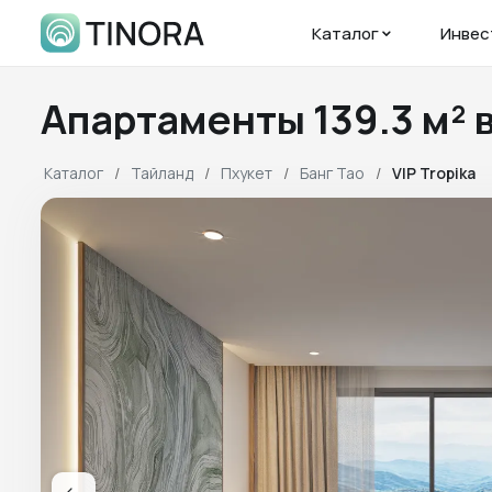
Каталог
Инвес
Апартаменты 139.3 м² 
Каталог
Тайланд
Пхукет
Банг Тао
VIP Tropika