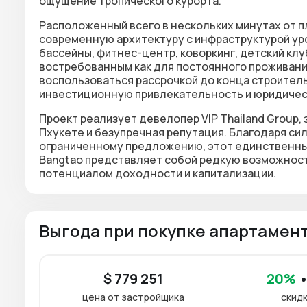
ощущение тропического курорта.
Расположенный всего в нескольких минутах от
п
современную архитектуру с инфраструктурой уро
бассейны, фитнес-центр, коворкинг, детский кл
востребованным как для постоянного проживания
воспользоваться
рассрочкой до конца строител
инвестиционную привлекательность и юридичес
Проект реализует девелопер
VIP Thailand Group
,
Пхукете и безупречная репутация. Благодаря си
ограниченному предложению, этот
единственны
Bangtao
представляет собой редкую возможност
потенциалом доходности и капитализации.
Выгода при покупке апартамен
$ 779 251
20%
•
цена от застройщика
скидк