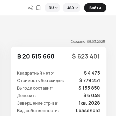
Войти
RU
USD
Создано: 08.03.2025
฿ 20 615 660
$ 623 401
$ 4 475
Квадратный метр:
$ 779 251
Стоимость без скидки:
$ 155 850
Выгода составит:
$ 6 048
Депозит:
1кв. 2028
Завершение стр-ва:
Leasehold
Вид собственности: