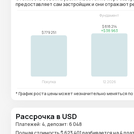
предоставляет сам застройщик и они отражают 
* График роста цены может незначительно меняться по 
Рассрочка в USD
Платежей: 4, депозит: 6 048
Полная стоимость $ 623 401 разбивается на 4 плате