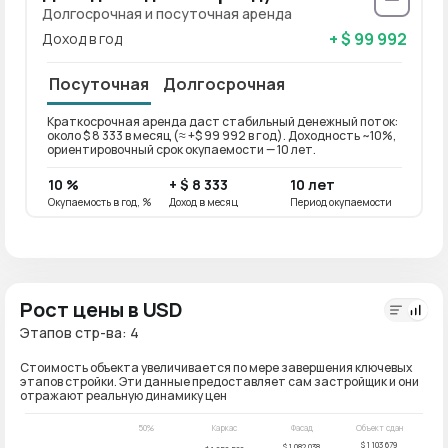
Долгосрочная и посуточная аренда
+ $ 99 992
Доход в год
Посуточная
Долгосрочная
Краткосрочная аренда даст стабильный денежный поток:
Долго
около $ 8 333 в месяц (≈ +$ 99 992 в год). Доходность ~10%,
около 
ориентировочный срок окупаемости — 10 лет.
ориен
10 %
+ $ 8 333
10 лет
8 %
Окупаемость в год, %
Доход в месяц
Период окупаемости
Окупае
Рост цены в USD
Этапов стр-ва: 4
Стоимость объекта увеличивается по мере завершения ключевых
этапов стройки. Эти данные предоставляет сам застройщик и они
отражают реальную динамику цен