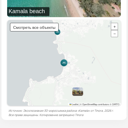
Kamala beach
Смотреть все объекты
+
−
Leaflet
|
© OpenStreetMap contributors © CARTO
Источник: Эксклюзивная 3D-аэросъемка района «Kamala» от Tinora, 2026 г.
Все права защищены. Копирование запрещено
Tinora