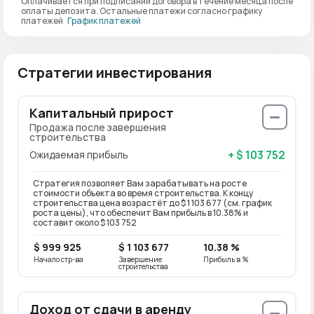
Оплачивается при подписании договора в течение месяца после
оплаты депозита. Остальные платежи согласно графику
платежей
График платежей
Стратегии инвестирования
Капитальный прирост
Продажа после завершения
строительства
+ $ 103 752
Ожидаемая прибыль
Стратегия позволяет Вам зарабатывать на росте
стоимости объекта во время строительства. К концу
строительства цена возрастёт до $ 1 103 677 (см. график
роста цены), что обеспечит Вам прибыль в 10.38% и
составит около $ 103 752
$ 999 925
$ 1 103 677
10.38 %
Начало стр-ва
Завершение
Прибыль в %
строительства
Доход от сдачи в аренду