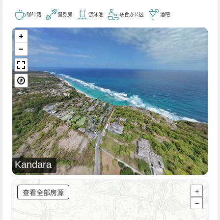
咖啡馆
健身房
游泳池
联合办公区
酒吧
Kandara
查看全部房源
+
−