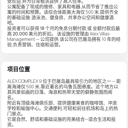
受欢迎,并为日常租赁提供了高入住率。
公寓配备了现成的维修、家具和电器,从而节省了推出公
寓的时间和预算。该综合体距离大海仅 500 米,提供齐全
的基础设施:游泳池、健身房、共享办公空间和健康酒
吧。
投资者可以获得
18 个月的免息分期付款
或
全额付款后最
高 20,000 美元的折扣
。 该设施的管理由 Alex Villas
Management — 公司提供,该公司在巴厘岛拥有 10 年的经
验,负责营销、住宿和运营。
项目位置
ALEX COMPLEX 9 位于巴厘岛最具吸引力的地区之一 — 距
离海滩仅 500 米,靠近著名的乌鲁瓦图悬崖。这个地方以
其风景如画的日落、海浪和热带天堂的僻静氛围而闻
名。
附近有顶级海滩俱乐部、提供健康美食的咖啡馆、冲浪
学校和瑜伽中心。交通便利,可轻松前往机场和岛上的热
门景点。
它是自然、舒适和基础设施的完美结合—适合生活和投
资。