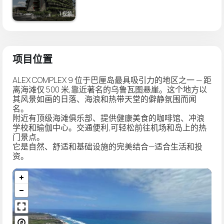
1 视频
项目位置
ALEX COMPLEX 9 位于巴厘岛最具吸引力的地区之一 — 距
离海滩仅 500 米,靠近著名的乌鲁瓦图悬崖。这个地方以
其风景如画的日落、海浪和热带天堂的僻静氛围而闻
名。
附近有顶级海滩俱乐部、提供健康美食的咖啡馆、冲浪
学校和瑜伽中心。交通便利,可轻松前往机场和岛上的热
门景点。
它是自然、舒适和基础设施的完美结合—适合生活和投
资。