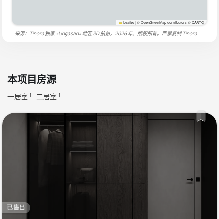
Leaflet
|
© OpenStreetMap contributors © CARTO
来源：Tinora 独家 «Ungasan» 地区 3D 航拍，2026 年。版权所有。严禁复制
Tinora
本项目房源
一居室
二居室
1
1
已售出