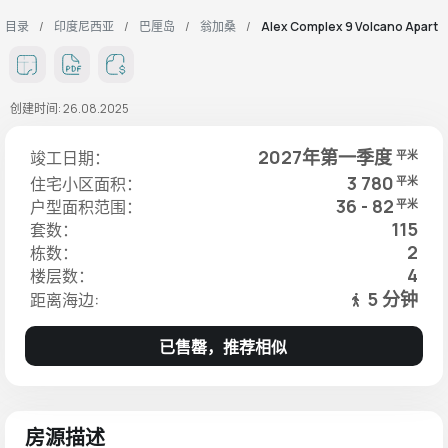
目录
印度尼西亚
巴厘岛
翁加桑
Alex Complex 9 Volcano Apart
创建时间: 26.08.2025
2027年第一季度
竣工日期：
平米
3 780
住宅小区面积：
平米
36 - 82
户型面积范围：
平米
115
套数：
2
栋数：
4
楼层数：
5 分钟
距离海边:
已售罄，推荐相似
房源描述