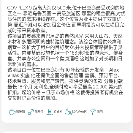
COMPLEX 9 距离大海仅 500 米,位于巴厘岛最受欢迎的地
区之一,靠近乌鲁瓦图 — 高级旅游区,那里的租金很高,对优
质住房的需求持续存在。这个位置为业主提供了双重优
势:靠近海滩可以增加租金价值,而早期投资可以在项目完
成时带来资本收益。
该项目的灵感来自巴厘岛的自然风光,采用火山石、天然
木材和多层照明的独特建筑理念。该综合体提供公寓和
别墅—,这扩大了租户的目标受众,并为投资策略提供了灵
活性。内部基础设施包括一个 183 米²长的游泳池、健身
室、共享办公空间和一个健康酒吧,这增加了对长期和日
常租赁的需求。
该项目由一位在巴厘岛拥有 10 年经验的开发商 —
Alex
Villas
实施,他还提供全面的售后管理:营销、预订平台、
技术监督、服务和房产转售。提供灵活的条款:分期付款
最长 18 个月,无利息,全额付款可享受最高 20,000 美元的
折扣。起始价格 — 低于市场价格,这使得投资者有机会在
交货时记录价值的增加。
咖啡馆
健身房
游泳池
联合办公区
酒吧