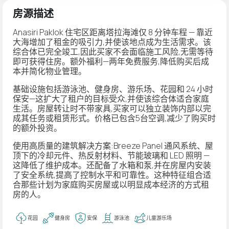
房源描述
Anasiri Paklok 住宅区距离塔拉海滩仅 8 分钟车程 — 靠近
大海增加了租金的吸引力,并使该地点成为生活需求。该
综合体已完全竣工,因此买家不会面临施工风险,无需等待
即可获得住房。额外福利—两年免费服务,降低购买后成
本并简化物业管理。
基础设施包括游泳池、健身房、游乐场、花园和 24 小时
保安—这扩大了租户的目标受众,并使该综合体适合家庭
生活。房屋转让时不带家具,买家可以独立装饰内部以完
成其任务或租赁形式。价格已包含5台空调,减少了购买时
的额外投资。
使用高质量的建筑解决方案:Breeze Panel 通风系统、屋
顶下的冷却元件、热反射材料、节能玻璃和 LED 照明 —
这降低了维护成本。还配备了水箱和泵,并在房屋内安装
了安全系统,提高了控制水平和可靠性。这种特征组合适
合那些计划为家庭购买房屋或以明显成本经济的方式租
房的人。
花园
健身房
安保
游泳池
儿童游乐场