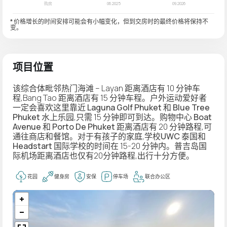
* 价格增长的时间安排可能会有小幅变化，但到交房时的最终价格将保持不
变。
项目位置
该综合体毗邻热门海滩 – Layan 距离酒店有 10 分钟车
程,Bang Tao 距离酒店有 15 分钟车程。户外运动爱好者
一定会喜欢这里靠近
Laguna Golf Phuket
和
Blue Tree
Phuket
水上乐园,只需 15 分钟即可到达。购物中心
Boat
Avenue
和
Porto De Phuket
距离酒店有 20 分钟路程,可
通往商店和餐馆。对于有孩子的家庭,学校
UWC 泰国
和
Headstart 国际学校
的时间在 15-20 分钟内。普吉岛国
际机场距离酒店也仅有20分钟路程,出行十分方便。
花园
健身房
安保
停车场
联合办公区