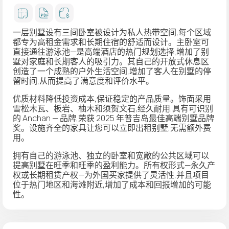
一层别墅
设有三间卧室
被设计为私人热带空间,每个区域
都专为高租金需求和长期住宿的舒适而设计。主卧室
可
直接通往游泳池
—是高端酒店的热门规划选择,增加了别
墅对家庭和长期客人的吸引力。其自己的开放式休息区
创造了一个成熟的户外生活空间,增加了客人在别墅的停
留时间,从而提高了满意度和评价水平。
优质材料降低投资成本,保证稳定的产品质量。饰面采用
雪松木瓦、板岩、柚木和须贺文石,经久耐用,具有可识别
的 Anchan — 品牌,荣获 2025 年普吉岛最佳高端别墅品牌
奖。设施齐全的家具让您可以立即出租别墅,无需额外费
用。
拥有自己的游泳池、独立的卧室和宽敞的公共区域可以
提高别墅在旺季和旺季的盈利能力。所有权形式—永久产
权或长期租赁产权—为外国买家提供了灵活性,并且项目
位于热门地区和海滩附近,增加了成本和回报增加的可能
性。