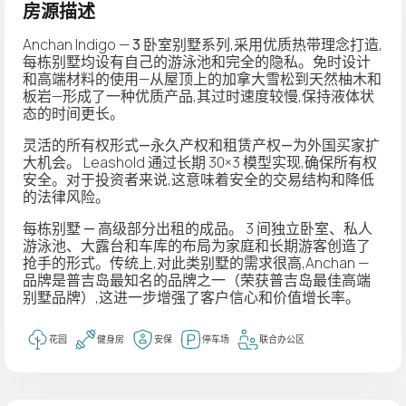
房源描述
Anchan Indigo —
3 卧室别墅
系列,采用优质热带理念打造,
每栋别墅均设有
自己的游泳池
和完全的隐私。免时设计
和高端材料的使用—从屋顶上的加拿大雪松到天然柚木和
板岩—形成了一种优质产品,其过时速度较慢,保持液体状
态的时间更长。
灵活的所有权形式—永久产权和租赁产权—为外国买家扩
大机会。
Leashold 通过长期 30×3 模型实现,确保所有权
安全。对于投资者来说,这意味着安全的交易结构和降低
的法律风险。
每栋别墅 — 高级部分出租的成品。
3 间独立卧室、私人
游泳池、大露台和车库的布局为家庭和长期游客创造了
抢手的形式。传统上,对此类别墅的需求很高,Anchan —
品牌是普吉岛最知名的品牌之一（荣获普吉岛最佳高端
别墅品牌）,这进一步增强了客户信心和价值增长率。
花园
健身房
安保
停车场
联合办公区