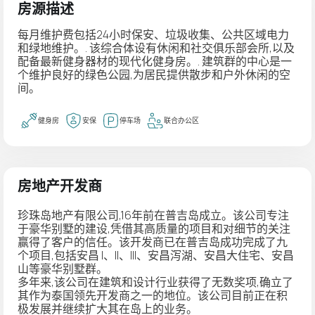
房源描述
每月维护费包括24小时保安、垃圾收集、公共区域电力
和绿地维护。. 该综合体设有休闲和社交俱乐部会所,以及
配备最新健身器材的现代化健身房。. 建筑群的中心是一
个维护良好的绿色公园,为居民提供散步和户外休闲的空
间。
健身房
安保
停车场
联合办公区
房地产开发商
珍珠岛地产有限公司
,16年前在普吉岛成立。该公司专注
于豪华别墅的建设,凭借其高质量的项目和对细节的关注
赢得了客户的信任。该开发商已在普吉岛成功完成了九
个项目,包括安昌 I、II、III、安昌泻湖、安昌大住宅、安昌
山等豪华别墅群。
多年来,该公司在建筑和设计行业获得了无数奖项,确立了
其作为泰国领先开发商之一的地位。该公司目前正在积
极发展并继续扩大其在岛上的业务。