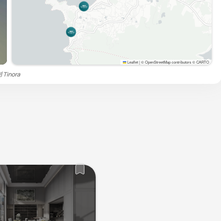
Leaflet
|
© OpenStreetMap contributors © CARTO
制
Tinora