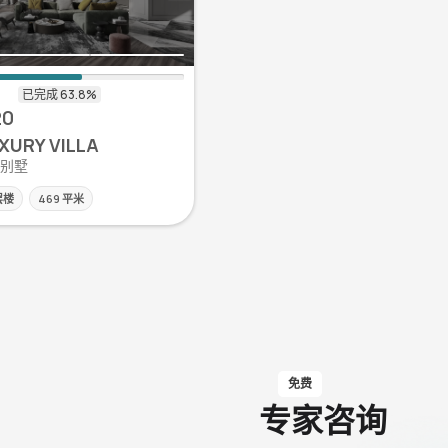
20
XURY VILLA
| 别墅
层楼
469 平米
免费
专家咨询