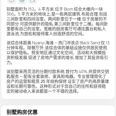
别墅面积为 152。4 平方米,位于 Biom 综合大楼内一块
366。5 平方米的地块上,是一栋两层建筑,布局合理,包括
三间卧室和四间浴室。两间卧室位于一楼,位于房屋的不
同部分,可提供额外的隐私,第三间卧室位于二楼。每间卧
室都有自己的浴室。宽敞的厨房客厅可通往露台和私人
游泳池,为放松和接待客人创造舒适的空间。
该综合体距离 Nyanyi 海滩 — 热门冲浪点 Black Sand 仅 13
分钟车程。除餐厅外,该综合体的基础设施仅供居民使用,
以保护隐私。努安地区通过文化空间、活动和大规模投
资积极发展,促进了房地产需求的增长,增加了其投资吸引
力。
该别墅采用灵活的分期付款系统,首付为 40%,并提供交钥
匙服务 — 配有全套装修、家具和电器。专业管理简化了
房产的运营和租赁,
25 年结构保修
证实了房产的高质量建
设和长期可靠性。这种形式对于您自己的住所和获得稳
定的被动收入来说都是一个不错的选择。
别墅购房优惠