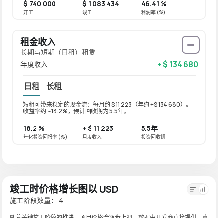
$ 740 000
$ 1 083 434
46.41 %
开工
竣工
利润率 (%)
租金收入
长期与短期（日租）租赁
+ $ 134 680
年度收入
日租
长租
短租可带来稳定的现金流：每月约 $ 11 223（年约 +$ 134 680）。
长租可带
收益率约 ~18.2%，预计回收期为 5.5年。
收益率
18.2 %
+ $ 11 223
5.5年
14.6
年化投资回报率 (%)
月度收入
投资回收期
年化投资
竣工时价格增长图以 USD
施工阶段数量： 4
随着关键施工阶段的推进，项目价格会逐步上调。数据由开发商直接提供，真