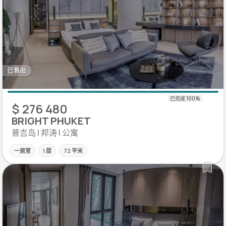
已售出
$ 276 480
BRIGHT PHUKET
普吉岛 | 邦涛 | 公寓
一居室
1 层
72 平米