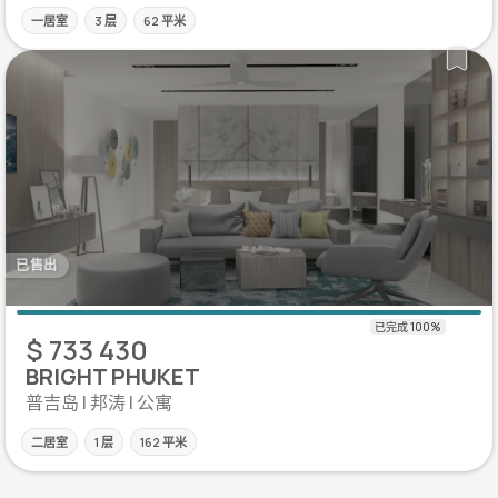
一居室
3 层
62 平米
已售出
$ 733 430
BRIGHT PHUKET
普吉岛 | 邦涛 | 公寓
二居室
1 层
162 平米