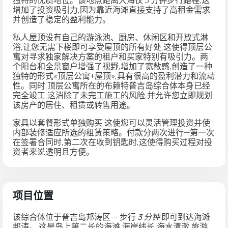
增加了投资吸引力,因为靠近海滩直接支持了高租金需求
并创造了稳定的盈利能力。
私人屋顶设有自己的游泳池、厨房、休闲区和开放式淋
浴,让您无需下楼即可享受屋顶的所有好处,这使得顶层公
寓对寻求独家解决方案的租户和买家特别有吸引力。两
个阳台和全景窗户增强了视野,增加了宽敞感,创造了一种
独特的形式«顶层公寓+屋顶»,具有很高的盈利潜力和流动
性。同时,顶层公寓所在的布赖特普吉岛综合体本身已经
完全竣工,这消除了未完工施工的风险,并允许您立即规划
该房产的居住、租赁或转售用途。
家具以套餐形式单独购买,这使您可以灵活管理投资并使
内部装修适应所选的租赁策略。付款分两次进行—第一次
在签署合同时,第二次在收到钥匙时,这使得购买过程对投
资者来说透明且方便。
项目位置
该综合体位于普吉岛邦涛区 — 步行
3 分钟
即可到达海滩
邦涛
。 这是岛上第二长的海滩,海岸线长,海水清澈,旅游