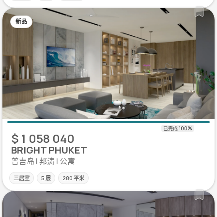
新品
$ 1 058 040
BRIGHT PHUKET
普吉岛 | 邦涛 | 公寓
三居室
5 层
280 平米