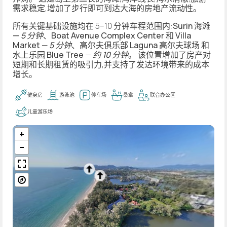
需求稳定,增加了步行即可到达大海的房地产流动性。
所有关键基础设施均在 5–10 分钟车程范围内:
Surin 海滩
—
5 分钟
、
Boat Avenue Complex Center
和
Villa
Market
—
5 分钟
、高尔夫俱乐部
Laguna 高尔夫球场
和
水上乐园
Blue Tree
—
约 10 分钟
。 该位置增加了房产对
短期和长期租赁的吸引力,并支持了发达环境带来的成本
增长。
健身房
游泳池
停车场
桑拿
联合办公区
儿童游乐场