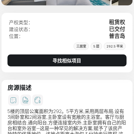
租赁权
产权类型：
已交付
建设状态：
普吉岛
位置：
三居室
5 层
292.5 平米
寻找相似项目
房源描述
5楼的顶层公寓面积为292。5平方米,采用两层布局,设有
3间卧室和2间浴室,主卧室设有宽敞的主浴室。客厅与厨
房相结合,通向阳台,方便连接室内外,主卧室拥有自己的阳
台和室外浴室—这是一种罕见的解决方案,赋予了该房产
独特的优质地位。该地点距离大海仅 3 分钟步行路程,这