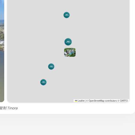
Leaflet
|
© OpenStreetMap contributors © CARTO
禁复制
Tinora