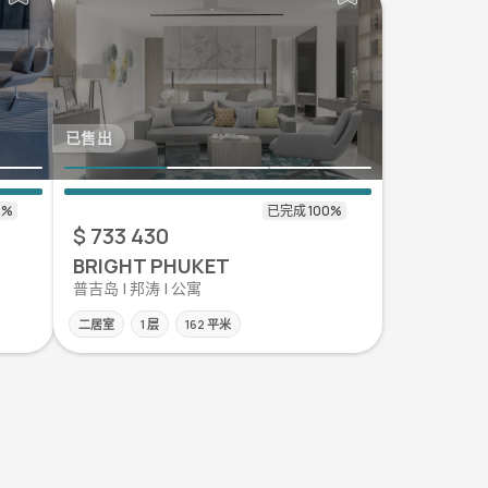
已售出
$ 733 430
BRIGHT PHUKET
普吉岛 | 邦涛 | 公寓
二居室
1 层
162 平米