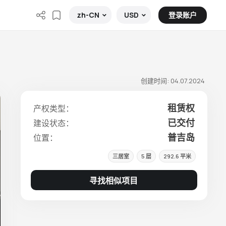
登录账户
zh-CN
USD
创建时间: 04.07.2024
租赁权
产权类型：
已交付
建设状态：
普吉岛
位置：
三居室
5 层
292.6 平米
寻找相似项目