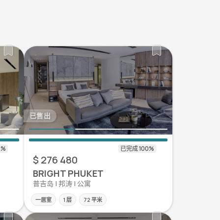
已售出
$ 276 480
BRIGHT PHUKET
普吉岛 | 邦涛 | 公寓
一居室
1 层
72 平米