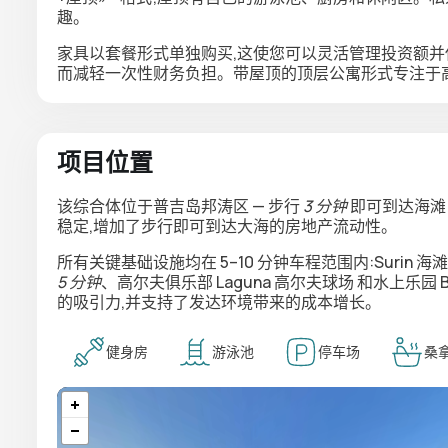
趣。
家具以套餐形式单独购买,这使您可以灵活管理投资额并
而减轻一次性财务负担。带屋顶的顶层公寓形式专注于
项目位置
该综合体位于普吉岛邦涛区 — 步行
3 分钟
即可到达海
稳定,增加了步行即可到达大海的房地产流动性。
所有关键基础设施均在 5–10 分钟车程范围内:
Surin 海
5 分钟
、高尔夫俱乐部
Laguna 高尔夫球场
和水上乐园
的吸引力,并支持了发达环境带来的成本增长。
健身房
游泳池
停车场
桑