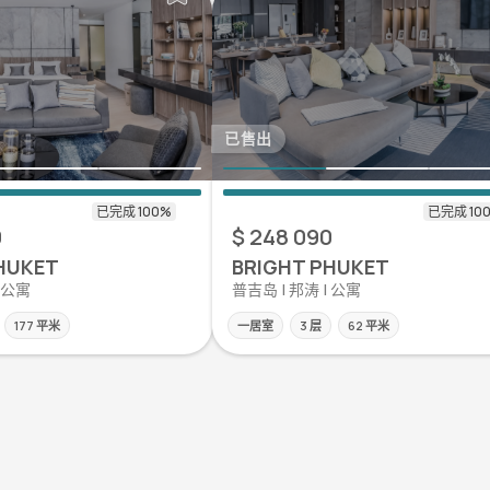
已售出
0
$ 248 090
HUKET
BRIGHT PHUKET
| 公寓
普吉岛 | 邦涛 | 公寓
177 平米
一居室
3 层
62 平米