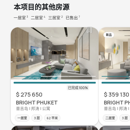
本项目的其他房源
一居室
二居室
三居室
已售出
3
4
2
7
新品
$ 275 650
$ 359 130
BRIGHT PHUKET
BRIGHT P
普吉岛 | 邦涛 | 公寓
普吉岛 | 邦涛 
一居室
3 层
62 平米
二居室
3 层