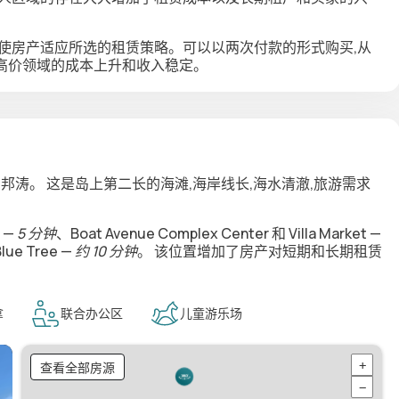
使房产适应所选的租赁策略。可以以两次付款的形式购买,从
高价领域的成本上升和收入稳定。
滩
邦涛
。 这是岛上第二长的海滩,海岸线长,海水清澈,旅游需求
滩 —
5 分钟
、
Boat Avenue Complex Center
和
Villa Market
—
Blue Tree
—
约 10 分钟
。 该位置增加了房产对短期和长期租赁
拿
联合办公区
儿童游乐场
查看全部房源
+
−