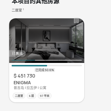
本项目的其他房源
二居室
1
已售出
$ 451 730
ENIGMA
普吉岛 | 拉瓦伊 | 公寓
二居室
6 层
97 平米