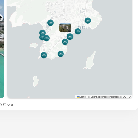
Leaflet
|
© OpenStreetMap contributors © CARTO
制
Tinora