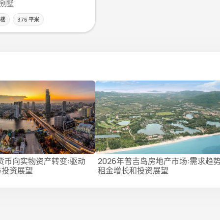
| 别墅
层楼
376 平米
能货币向实物资产转变:驱动
2026年普吉岛房地产市场:需求趋
与投资展望
租金增长和投资展望