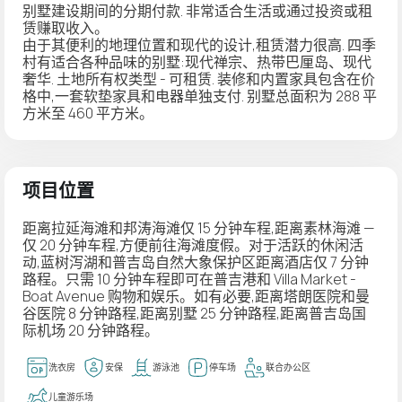
别墅建设期间的分期付款. 非常适合生活或通过投资或租
赁赚取收入。
由于其便利的地理位置和现代的设计,租赁潜力很高. 四季
村有适合各种品味的别墅:现代禅宗、热带巴厘岛、现代
奢华. 土地所有权类型 - 可租赁. 装修和内置家具包含在价
格中,一套软垫家具和电器单独支付. 别墅总面积为 288 平
方米至 460 平方米。
项目位置
距离拉延海滩和邦涛海滩仅 15 分钟车程,距离素林海滩 —
仅 20 分钟车程,方便前往海滩度假。对于活跃的休闲活
动,蓝树泻湖和普吉岛自然大象保护区距离酒店仅 7 分钟
路程。只需 10 分钟车程即可在普吉港和 Villa Market -
Boat Avenue 购物和娱乐。如有必要,距离塔朗医院和曼
谷医院 8 分钟路程,距离别墅 25 分钟路程,距离普吉岛国
际机场 20 分钟路程。
洗衣房
安保
游泳池
停车场
联合办公区
儿童游乐场