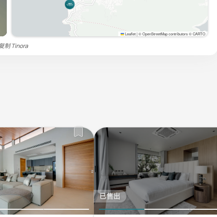
Leaflet
|
© OpenStreetMap contributors © CARTO
禁复制
Tinora
已售出