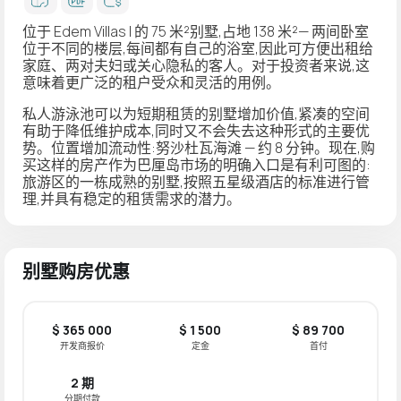
位于 Edem Villas I 的 75 米²别墅,占地 138 米²— 两间卧室
位于不同的楼层,每间都有自己的浴室,因此可方便出租给
家庭、两对夫妇或关心隐私的客人。对于投资者来说,这
意味着更广泛的租户受众和灵活的用例。
私人游泳池可以为短期租赁的别墅增加价值,紧凑的空间
有助于降低维护成本,同时又不会失去这种形式的主要优
势。位置增加流动性:努沙杜瓦海滩 — 约 8 分钟。现在,购
买这样的房产作为巴厘岛市场的明确入口是有利可图的:
旅游区的一栋成熟的别墅,按照五星级酒店的标准进行管
理,并具有稳定的租赁需求的潜力。
别墅购房优惠
$ 365 000
$ 1 500
$ 89 700
开发商报价
定金
首付
2 期
分期付款