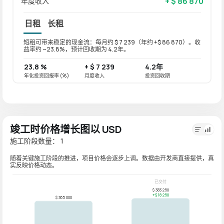
+ $ 86 870
年度收入
日租
长租
短租可带来稳定的现金流：每月约 $ 7 239（年约 +$ 86 870）。收
长租可带
益率约 ~23.8%，预计回收期为 4.2年。
益率约
23.8 %
+ $ 7 239
4.2年
19 %
年化投资回报率 (%)
月度收入
投资回收期
年化投资
竣工时价格增长图以 USD
施工阶段数量： 1
随着关键施工阶段的推进，项目价格会逐步上调。数据由开发商直接提供，真
实反映价格动态。