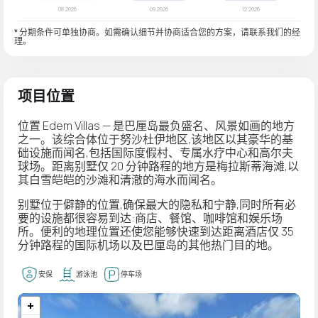
* 分期条件可单独协商。如需确认细节并协商适合您的方案，请联系我们的经
理。
项目位置
位置 Edem Villas — 是巴厘岛最负盛名、风景如画的地方
之一。该综合体位于努沙杜伊地区,该地区以其豪华的基
础设施而闻名,包括国际度假村、专属水疗中心和高尔夫
球场。距离别墅仅 20 分钟路程的地方是梅拉斯蒂海滩,以
其白雪皑皑的沙滩和清澈的海水而闻名。
别墅位于僻静的位置,确保最大的隐私和宁静,同时所有必
要的设施都很容易到达:商店、餐馆、咖啡馆和娱乐场
所。便利的地理位置还使您能够快速到达距离酒店仅 35
分钟路程的国际机场以及巴厘岛的其他热门目的地。
安保
游泳池
停车场