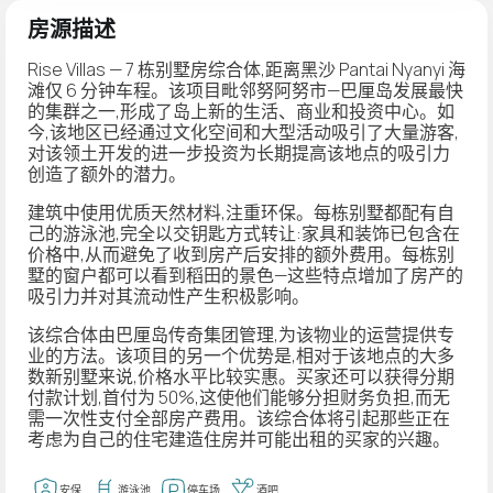
房源描述
Rise Villas — 7 栋别墅房综合体,距离黑沙 Pantai Nyanyi 海
滩仅 6 分钟车程。该项目毗邻努阿努市—巴厘岛发展最快
的集群之一,形成了岛上新的生活、商业和投资中心。如
今,该地区已经通过文化空间和大型活动吸引了大量游客,
对该领土开发的进一步投资为长期提高该地点的吸引力
创造了额外的潜力。
建筑中使用优质天然材料,注重环保。每栋别墅都配有自
己的游泳池,完全以交钥匙方式转让:家具和装饰已包含在
价格中,从而避免了收到房产后安排的额外费用。每栋别
墅的窗户都可以看到稻田的景色—这些特点增加了房产的
吸引力并对其流动性产生积极影响。
该综合体由巴厘岛传奇集团管理,为该物业的运营提供专
业的方法。该项目的另一个优势是,相对于该地点的大多
数新别墅来说,价格水平比较实惠。买家还可以获得分期
付款计划,首付为 50%,这使他们能够分担财务负担,而无
需一次性支付全部房产费用。该综合体将引起那些正在
考虑为自己的住宅建造住房并可能出租的买家的兴趣。
安保
游泳池
停车场
酒吧