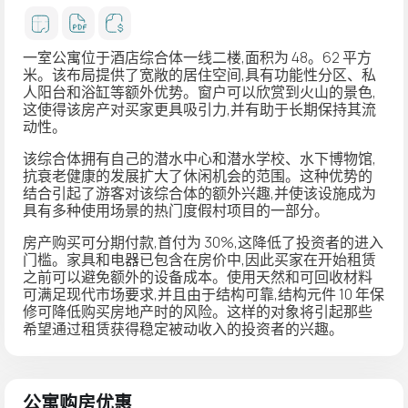
一室公寓位于酒店综合体一线二楼,面积为 48。62 平方
米。该布局提供了宽敞的居住空间,具有功能性分区、私
人阳台和浴缸等额外优势。窗户可以欣赏到火山的景色,
这使得该房产对买家更具吸引力,并有助于长期保持其流
动性。
该综合体拥有自己的潜水中心和潜水学校、水下博物馆,
抗衰老健康的发展扩大了休闲机会的范围。这种优势的
结合引起了游客对该综合体的额外兴趣,并使该设施成为
具有多种使用场景的热门度假村项目的一部分。
房产购买可分期付款,首付为 30%,这降低了投资者的进入
门槛。家具和电器已包含在房价中,因此买家在开始租赁
之前可以避免额外的设备成本。使用天然和可回收材料
可满足现代市场要求,并且由于结构可靠,结构元件 10 年保
修可降低购买房地产时的风险。这样的对象将引起那些
希望通过租赁获得稳定被动收入的投资者的兴趣。
公寓购房优惠