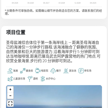
* 分期条件可单独协商。如需确认细节并协商适合您的方案，请联系我们的经
理。
项目位置
圣母盐滩综合体位于第一条海岸线上 — 距离圣母海滩自
己的海滩仅一分钟步行路程,该海滩融合了僻静的氛围、
自然美景和巨大的旅游潜力;沿着海岸步行 5 分钟即可到
达当地咖啡馆,距离巴厘岛武吉阿萨露营地的热门地点,可
欣赏全景海景,步行约 20 分钟即可到达。
海滩
健身房
电影院
餐厅
游泳池
停车场
儿童游乐场
酒吧
水疗中心