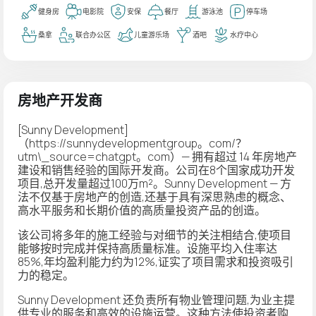
健身房
电影院
安保
餐厅
游泳池
停车场
桑拿
联合办公区
儿童游乐场
酒吧
水疗中心
房地产开发商
[Sunny Development]
（
https://sunnydevelopmentgroup。com/？
utm\_source=chatgpt。com
）— 拥有超过 14 年房地产
建设和销售经验的国际开发商。公司在8个国家成功开发
项目,总开发量超过100万m²。Sunny Development — 方
法不仅基于房地产的创造,还基于具有深思熟虑的概念、
高水平服务和长期价值的高质量投资产品的创造。
该公司将多年的施工经验与对细节的关注相结合,使项目
能够按时完成并保持高质量标准。设施平均入住率达
85%,年均盈利能力约为12%,证实了项目需求和投资吸引
力的稳定。
Sunny Development 还负责所有物业管理问题,为业主提
供专业的服务和高效的设施运营。这种方法使投资者购