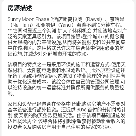
房源描述
Sunny Moon Phase 2酒店距离拉威（Rawai）、奈哈恩
（Nai Harn）和亚努伊（Yanui）海滩不到10分钟车程。
** 它同时靠近三个海滩,扩大了休闲机会,并使该地点对广
泛的买家更具吸引力。该项目按照«整个城市»的概念提
供大规模的内部基础设施,从而将关键服务和公共空间集
中在该地区。这种格式允许您在综合体中使用必要的基
础设施,并减少对外部城市环境的依赖。
该项目的特点之一是采用环保的施工和运营方式:使用天
然材料、太阳能电池板和水过滤系统。此外,这些设施还
配备了系统«智能家居»,这增加了物业管理的便利性并有
助于优化运营成本。该综合体由自己的管理公司管理,可
以维持设施的统一运营标准并确保所提供服务的质量控
制。
家具和设备已经包含在价格中,因此购买房地产不需要对
基本设备进行额外投资。还提供 30% 首付的分期付款计
划,使买家的购买条款更加灵活。由于该项目基础设施发
达且概念周全,该综合体将引起希望获得被动租金收入的
投资者以及购买房产用于自己住宅的买家的兴趣。