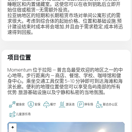
睡眠区和内置储藏室。这使您可以在收到钥匙后立即开
始住宿或租赁—无需额外投资。
拉亚纳地区的短期和长期租赁市场对单间公寓形式的需
求很大。考虑到综合体的起始价格、位置和基础设施,预
计建设结束时成本将会增加,并且由于需求稳定,成本将迅
速得到回报。
项目位置
Momentum 位于拉阳 — 普吉岛最受欢迎的地区之一的中
心地带。步行距离内 — 商店、餐馆、学校、咖啡馆和健
身中心。乘坐交通工具仅需 5–10 分钟即可到达海滩和海
滨长廊。便利的地理位置使您可以享受岛屿南部的所有
优势:旅游基础设施以及宁静和私密的当地氛围。
健身房
安保
餐厅
游泳池
停车场
联合办公区
儿童游乐场