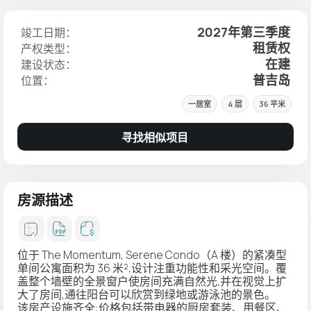
2027年第三季度
竣工日期：
租赁权
产权类型：
在建
建设状态：
普吉岛
位置：
一居室
4 层
36 平米
寻找相似项目
房源描述
位于 The Momentum, Serene Condo（A 楼）的紧凑型
单间公寓面积为 36 米²,设计注重功能性和采光空间。覆
盖整个墙壁的全景窗户使房间充满自然光,并在视觉上扩
大了房间,通往阳台可以欣赏到绿地或游泳池的景色。
该房产设施齐全:价格包括带电器的厨房套装、用餐区、