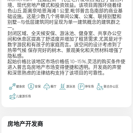
境、现代房地产模式和投资效益。该项目周围环绕着绿
色山丘,距离奈哈恩海滩 1 公里,毗邻普吉岛南部的商业基
础设施。这是少数几个将单间公寓、公寓、联排别墅和
别墅—与低层建筑同时呈现为单一建筑概念的建筑群之
一。
封闭区域、全天候安保、游泳池、健身室、共享办公空
间和休息区提高了舒适度并增加了租赁需求,尤其是对于
数字游民和有孩子的家庭而言。该空间的设计考虑到了
热带气候:保存完好的树木、景观美化和天然材料增强了
隐私感。
起始价格比该地区市场价格低 10–15%,灵活的购买条件使
进入普吉岛房地产市场变得便捷和透明。开发商的声誉
和深思熟虑的法律结构支持了该项目的可靠性。
健身房
安保
餐厅
游泳池
停车场
联合办公区
儿童游乐场
房地产开发商