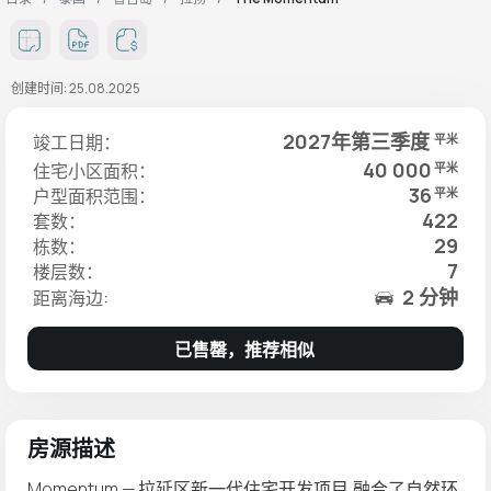
创建时间: 25.08.2025
2027年第三季度
竣工日期：
平米
40 000
住宅小区面积：
平米
36
户型面积范围：
平米
422
套数：
29
栋数：
7
楼层数：
2 分钟
距离海边:
已售罄，推荐相似
房源描述
Momentum — 拉延区新一代住宅开发项目,融合了自然环