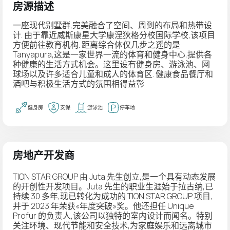
房源描述
一座现代别墅群,完美融合了空间、周到的布局和热带设
计. 由于靠近威斯康星大学康涅狄格分校国际学校,该项目
方便前往教育机构. 距离综合体仅几步之遥的是
Tanyapura,这是一家世界一流的体育和健身中心,提供各
种健康的生活方式机会。这里设有健身房、游泳池、网
球场以及许多适合儿童和成人的体育区. 健康食品餐厅和
酒吧与积极生活方式的氛围相得益彰
健身房
安保
游泳池
停车场
房地产开发商
TION STAR GROUP 由 Juta 先生创立,是一个具有动态发展
的开创性开发项目。Juta 先生的职业生涯始于拉古纳,已
持续 30 多年,现已转化为成功的 TION STAR GROUP 项目,
并于 2023 年荣获«年度突破»奖。他还担任 Unique
Profur 的负责人,该公司以独特的室内设计而闻名。特别
关注环境、现代节能和安全技术,为家庭娱乐和远离城市