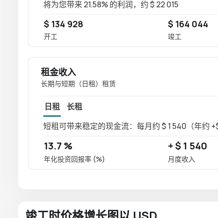
将为您带来 21.58% 的利润，约 $ 22 015
$ 134 928
$ 164 044
开工
竣工
租金收入
长期与短期（日租）租赁
日租
长租
短租可带来稳定的现金流：每月约 $ 1 540（年约 +$ 
13.7 %
+ $ 1 540
年化投资回报率 (%)
月度收入
竣工时价格增长图以 USD