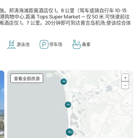
邦涛海滩距离酒店仅 1。8 公里（驾车或骑自行车 10-15
,距离 Tops Super Market — 仅 50 米,可快速前往
校距离酒店仅 1。7 公里。20分钟即可到达普吉岛机场,使该综合体
游泳池
停车场
桑拿
查看全部房源
+
−