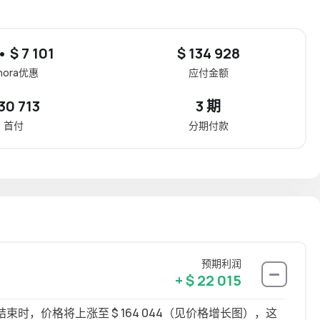
• $ 7 101
$ 134 928
inora优惠
应付金额
 30 713
3 期
首付
分期付款
预期利润
+ $ 22 015
，价格将上涨至 $ 164 044（见价格增长图），这