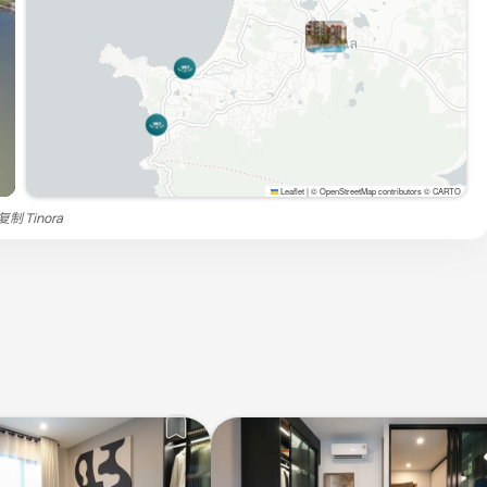
Leaflet
|
© OpenStreetMap contributors © CARTO
禁复制
Tinora