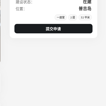
在建
建设状态：
普吉岛
位置：
一居室
2 层
32 平米
提交申请