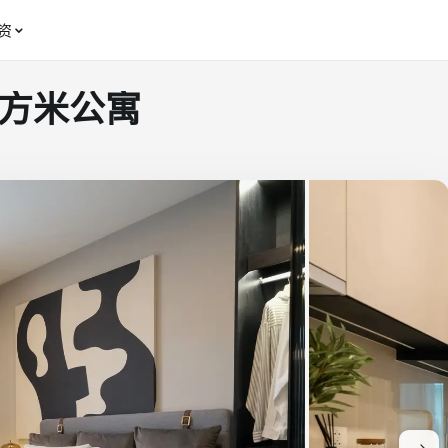
资
6 平方米公寓