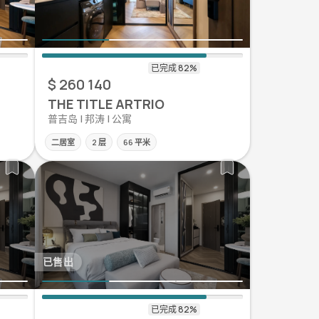
$ 260 140
THE TITLE ARTRIO
普吉岛 | 邦涛 | 公寓
二居室
2 层
66 平米
已售出