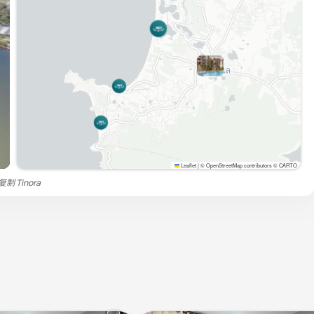
Leaflet
|
© OpenStreetMap contributors © CARTO
禁复制
Tinora