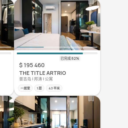
$ 195 460
THE TITLE ARTRIO
普吉岛 | 邦涛 | 公寓
一居室
1 层
43 平米