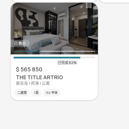
已售出
$ 565 850
THE TITLE ARTRIO
普吉岛 | 邦涛 | 公寓
二居室
1 层
132 平米