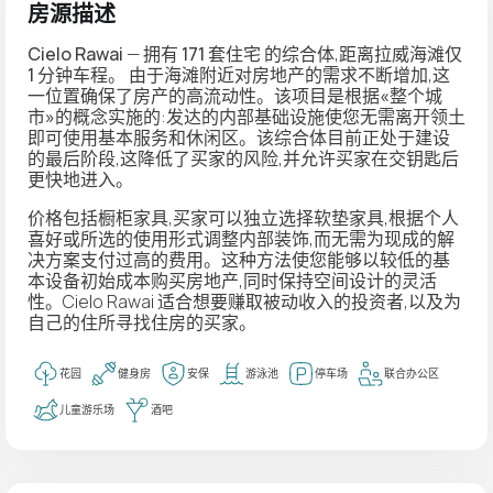
房源描述
Cielo Rawai
— 拥有
171 套住宅
的综合体,距离拉威海滩仅
1 分钟车程
。 由于海滩附近对房地产的需求不断增加,这
一位置确保了房产的高流动性。该项目是根据
«整个城
市»
的概念实施的:发达的内部基础设施使您无需离开领土
即可使用基本服务和休闲区。该综合体目前正处于建设
的最后阶段,这降低了买家的风险,并允许买家在交钥匙后
更快地进入。
价格包括橱柜家具,买家可以独立选择软垫家具,根据个人
喜好或所选的使用形式调整内部装饰,而无需为现成的解
决方案支付过高的费用。这种方法使您能够以较低的基
本设备初始成本购买房地产,同时保持空间设计的灵活
性。Cielo Rawai 适合想要赚取被动收入的投资者,以及为
自己的住所寻找住房的买家。
花园
健身房
安保
游泳池
停车场
联合办公区
儿童游乐场
酒吧