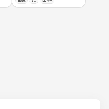
三居室
2 层
122 平米