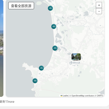
查看全部房源
+
−
Leaflet
|
© OpenStreetMap contributors © CARTO
禁复制
Tinora