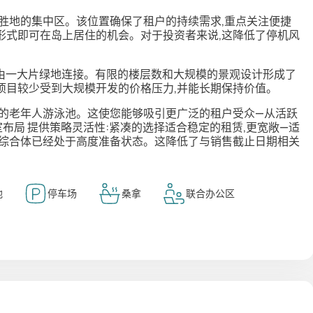
假胜地的集中区。该位置确保了租户的持续需求,重点关注便捷
形式即可在岛上居住的机会。对于投资者来说,这降低了停机风
层,由一大片绿地连接。有限的楼层数和大规模的景观设计形成了
项目较少受到大规模开发的价格压力,并能长期保持价值。
独的老年人游泳池。这使您能够吸引更广泛的租户受众—从活跃
卧室布局
提供策略灵活性:紧凑的选择适合稳定的租赁,更宽敞—适
产综合体已经处于高度准备状态。这降低了与销售截止日期相关
池
停车场
桑拿
联合办公区