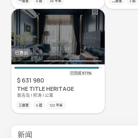
一居室
6 层
36 平米
二居室
2 层
已售出
$ 631 980
THE TITLE HERITAGE
普吉岛 | 邦涛 | 公寓
三居室
6 层
122 平米
新闻