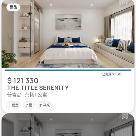
新品
$ 121 330
THE TITLE SERENITY
普吉岛 | 奈扬 | 公寓
一居室
7 层
31 平米