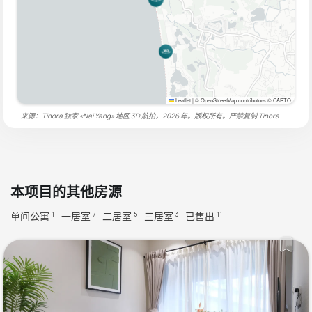
Leaflet
|
© OpenStreetMap contributors © CARTO
来源：Tinora 独家 «Nai Yang» 地区 3D 航拍，2026 年。版权所有。严禁复制
Tinora
本项目的其他房源
单间公寓
一居室
二居室
三居室
已售出
1
7
5
3
11