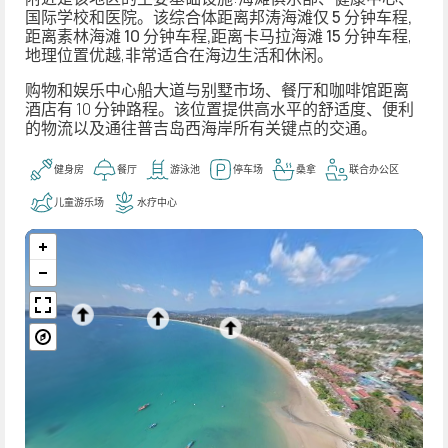
国际学校和医院。该综合体距离邦涛海滩仅
5 分钟车程,
距离素林海滩 10 分钟车程,距离卡马拉海滩 15 分钟车程
,
地理位置优越,非常适合在海边生活和休闲。
购物和娱乐中心
船大道与别墅市场
、餐厅和咖啡馆距离
酒店有 10 分钟路程。该位置提供高水平的舒适度、便利
的物流以及通往普吉岛西海岸所有关键点的交通。
健身房
餐厅
游泳池
停车场
桑拿
联合办公区
儿童游乐场
水疗中心