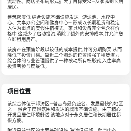
流动性。两居室布局形式扩大了目标受众—从家庭到长期
居民。
建筑密度低,综合设施基础设施发达—
游泳池、水疗中
心、共享办公空间和健身中心
—,形成以长期租赁和稳定
入住为重点的度假住宿模式。
家具和设备完全包含在价
格中
,这减少了启动投资,消除了额外的安排成本,并允许您
立即租用房产。
该房产在预售阶段以较低的成本提供,并可分期购买,从而
降低了投资门槛。靠近三个海滩的位置增强了租赁潜力,
综合体的专业管理提供了一种被动所有权形式,入住率高,
投资者参与度最低。
项目位置
该综合体位于邦涛区—普吉岛最负盛名、发展最快的地区
之一,融合了度假氛围和发达的城市基础设施。由于精心
开发且居住环境舒适,该地点对于永久居住和长期居住都
很方便。
附近是该地区的主要基础设施:海滩俱乐部、健康中心、