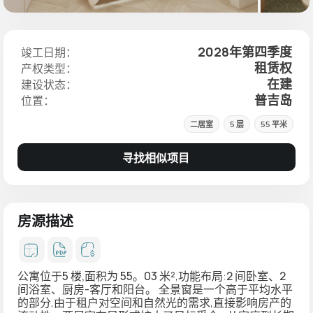
2028年第四季度
竣工日期：
租赁权
产权类型：
在建
建设状态：
普吉岛
位置：
二居室
5 层
55 平米
寻找相似项目
房源描述
公寓位于
5 楼,面积为 55。03 米²
,功能布局:
2 间卧室、2
间浴室、厨房-客厅和阳台
。 全景窗是一个高于平均水平
的部分,由于租户对空间和自然光的需求,直接影响房产的