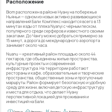
Расположение
Biom расположен в районе Нуану на побережье
Ньяньи — одном из новых активно развивающихся
направлений Бали. Комплекс находится всего в 13
минутах езды от пляжа Nyanyi с чёрным песком,
популярного среди серферов и известного своими
закатами. До Чангу можно добраться примерно за
15 минут, а дорога до международного аэропорта
занимает около часа.
Nuanu — креативный район площадью около 44
гектаров, где объединены жилые пространства,
культурные проекты и современная
инфраструктура. На территории работают
рестораны и кафе, образовательные и творческие
пространства, общественные зоны и прогулочные
маршруты. Район формирует безопасную и удобную
среду для жизни, включая детскую инфраструктуру
и места для отдыха, что делает Нуану
перспективной локацией для проживания и
инвестиций на Бали.
Охрана
Ресторан
Бассеин
Коворкинг