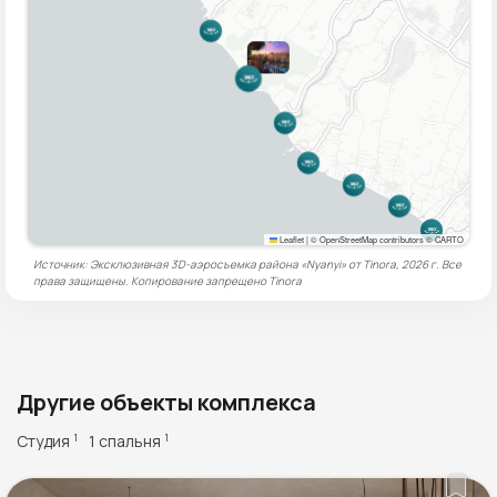
Leaflet
|
© OpenStreetMap contributors © CARTO
Источник: Эксклюзивная 3D-аэросъемка района «Nyanyi» от Tinora, 2026 г. Все
права защищены. Копирование запрещено
Tinora
Другие объекты комплекса
Студия
1 спальня
1
1