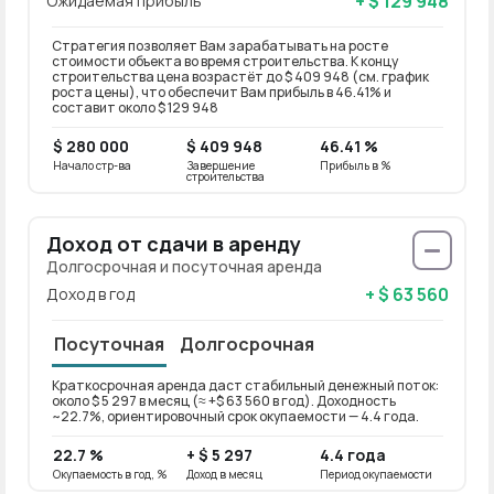
+ $ 129 948
Ожидаемая прибыль
Стратегия позволяет Вам зарабатывать на росте
стоимости объекта во время строительства. К концу
строительства цена возрастёт до $ 409 948 (см. график
роста цены), что обеспечит Вам прибыль в 46.41% и
составит около $ 129 948
$ 280 000
$ 409 948
46.41 %
Начало стр-ва
Завершение
Прибыль в %
строительства
Доход от сдачи в аренду
Долгосрочная и посуточная аренда
+ $ 63 560
Доход в год
Посуточная
Долгосрочная
Краткосрочная аренда даст стабильный денежный поток:
Долго
около $ 5 297 в месяц (≈ +$ 63 560 в год). Доходность
около 
~22.7%, ориентировочный срок окупаемости — 4.4 года.
~18.2
22.7 %
+ $ 5 297
4.4 года
18.2
Окупаемость в год, %
Доход в месяц
Период окупаемости
Окупае