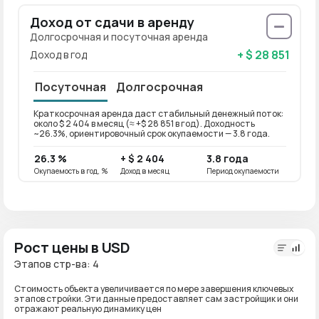
Доход от сдачи в аренду
Долгосрочная и посуточная аренда
+ $ 28 851
Доход в год
Посуточная
Долгосрочная
Краткосрочная аренда даст стабильный денежный поток:
Долго
около $ 2 404 в месяц (≈ +$ 28 851 в год). Доходность
около 
~26.3%, ориентировочный срок окупаемости — 3.8 года.
ориен
26.3 %
+ $ 2 404
3.8 года
21 %
Окупаемость в год, %
Доход в месяц
Период окупаемости
Окупае
Рост цены в USD
Этапов стр-ва: 4
Стоимость объекта увеличивается по мере завершения ключевых
этапов стройки. Эти данные предоставляет сам застройщик и они
отражают реальную динамику цен