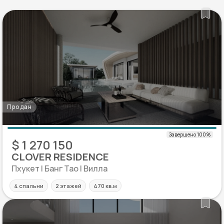
Продан
$ 1 270 150
CLOVER RESIDENCE
Пхукет | Банг Тао | Вилла
4 спальни
2 этажей
470 кв.м