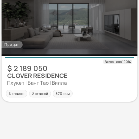
Продан
$ 2 189 050
CLOVER RESIDENCE
Пхукет | Банг Тао | Вилла
6 спален
2 этажей
873 кв.м