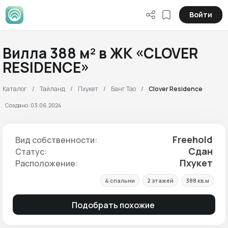
Войти
Вилла 388 м² в ЖК «CLOVER
RESIDENCE»
Каталог
Тайланд
Пхукет
Банг Тао
Clover Residence
Создано: 03.06.2024
Freehold
Вид собственности:
Сдан
Статус:
Пхукет
Расположение:
4 спальни
2 этажей
388 кв.м
Подобрать похожие