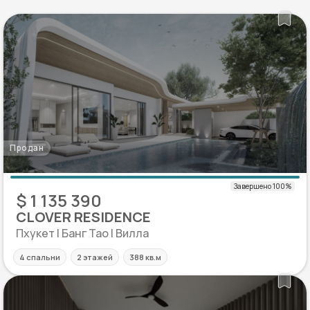
Продан
$ 1 135 390
CLOVER RESIDENCE
Пхукет | Банг Тао | Вилла
4 спальни
2 этажей
388 кв.м