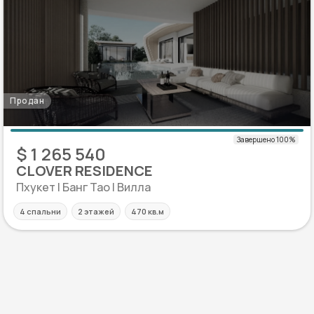
Продан
$ 1 265 540
CLOVER RESIDENCE
Пхукет | Банг Тао | Вилла
4 спальни
2 этажей
470 кв.м