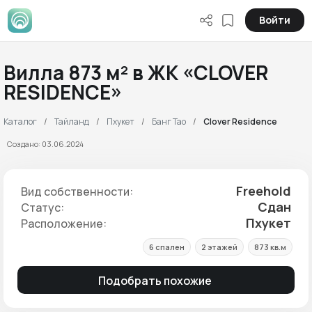
Войти
Вилла 873 м² в ЖК «CLOVER
RESIDENCE»
Каталог
Тайланд
Пхукет
Банг Тао
Clover Residence
Создано: 03.06.2024
Freehold
Вид собственности:
Сдан
Статус:
Пхукет
Расположение:
6 спален
2 этажей
873 кв.м
Подобрать похожие