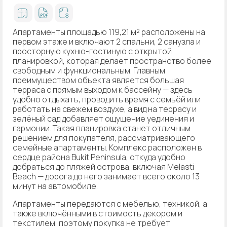
Апартаменты площадью 119,21 м² расположены на
первом этаже и включают 2 спальни, 2 санузла и
просторную кухню-гостиную с открытой
планировкой, которая делает пространство более
свободным и функциональным. Главным
преимуществом объекта является большая
терраса с прямым выходом к бассейну — здесь
удобно отдыхать, проводить время с семьёй или
работать на свежем воздухе, а вид на террасу и
зелёный сад добавляет ощущение уединения и
гармонии. Такая планировка станет отличным
решением для покупателя, рассматривающего
семейные апартаменты. Комплекс расположен в
сердце района Bukit Peninsula, откуда удобно
добраться до пляжей острова, включая Melasti
Beach — дорога до него занимает всего около 13
минут на автомобиле.
Апартаменты передаются с мебелью, техникой, а
также включёнными в стоимость декором и
текстилем, поэтому покупка не требует