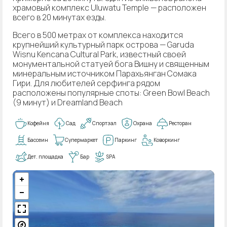
храмовый комплекс Uluwatu Temple — расположен
всего в 20 минутах езды.
Всего в 500 метрах от комплекса находится
крупнейший культурный парк острова — Garuda
Wisnu Kencana Cultural Park, известный своей
монументальной статуей бога Вишну и священным
минеральным источником Парахьянган Сомака
Гири. Для любителей серфинга рядом
расположены популярные споты: Green Bowl Beach
(9 минут) и Dreamland Beach
Кофейня
Сад
Спортзал
Охрана
Ресторан
Бассеин
Супермаркет
Паркинг
Коворкинг
Дет. площадка
Бар
SPA