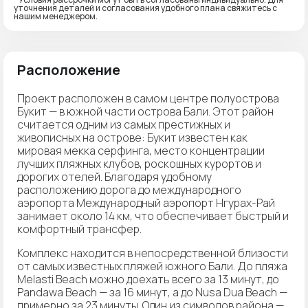
уточнения деталей и согласования удобного плана свяжитесь с
нашим менеджером.
Расположение
Проект расположен в самом центре полуострова
Букит — в южной части острова Бали. Этот район
считается одним из самых престижных и
живописных на острове: Букит известен как
мировая мекка серфинга, место концентрации
лучших пляжных клубов, роскошных курортов и
дорогих отелей. Благодаря удобному
расположению дорога до международного
аэропорта Международный аэропорт Нгурах-Рай
занимает около 14 км, что обеспечивает быстрый и
комфортный трансфер.
Комплекс находится в непосредственной близости
от самых известных пляжей южного Бали. До пляжа
Melasti Beach можно доехать всего за 13 минут, до
Pandawa Beach — за 16 минут, а до Nusa Dua Beach —
примерно за 23 минуты. Один из символов района —