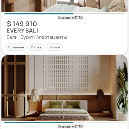
$ 149 910
EVERY BALI
Бали | Букит | Апартаменты
1 спальня
2 этаж
54 кв.м