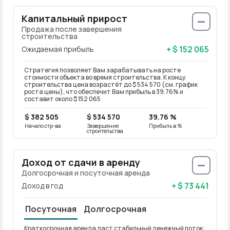
Капитальный прирост
Продажа после завершения
строительства
+ $ 152 065
Ожидаемая прибыль
Стратегия позволяет Вам зарабатывать на росте
стоимости объекта во время строительства. К концу
строительства цена возрастёт до $ 534 570 (см. график
роста цены), что обеспечит Вам прибыль в 39.76% и
составит около $ 152 065
$ 382 505
$ 534 570
39.76 %
Начало стр-ва
Завершение
Прибыль в %
строительства
Доход от сдачи в аренду
Долгосрочная и посуточная аренда
+ $ 73 441
Доход в год
Посуточная
Долгосрочная
Краткосрочная аренда даст стабильный денежный поток:
Долго