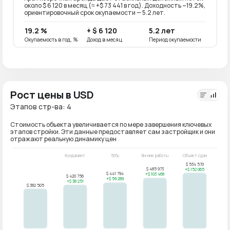
около $ 6 120 в месяц (≈ +$ 73 441 в год). Доходность ~19.2%,
около 
ориентировочный срок окупаемости — 5.2 лет.
~15.4
19.2 %
+ $ 6 120
5.2 лет
15.4
Окупаемость в год, %
Доход в месяц
Период окупаемости
Окупае
Рост цены в USD
Этапов стр-ва: 4
Стоимость объекта увеличивается по мере завершения ключевых
этапов стройки. Эти данные предоставляет сам застройщик и они
отражают реальную динамику цен