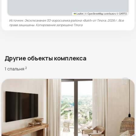
Leaflet
|
© OpenStreetMap contributors © CARTO
Источник: Эксклюзивная 3D-аэросъемка района «Bukit» от Tinora, 2026 г. Все
права защищены. Копирование запрещено
Tinora
Другие объекты комплекса
1 спальня
2