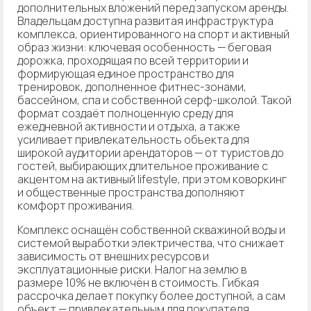
дополнительных вложений перед запуском аренды.
Владельцам доступна развитая инфраструктура
комплекса, ориентированного на спорт и активный
образ жизни: ключевая особенность — беговая
дорожка, проходящая по всей территории и
формирующая единое пространство для
тренировок, дополненное фитнес-зонами,
бассейном, спа и собственной серф-школой. Такой
формат создаёт полноценную среду для
ежедневной активности и отдыха, а также
усиливает привлекательность объекта для
широкой аудитории арендаторов — от туристов до
гостей, выбирающих длительное проживание с
акцентом на активный lifestyle, при этом коворкинг
и общественные пространства дополняют
комфорт проживания.
Комплекс оснащён собственной скважиной воды и
системой выработки электричества, что снижает
зависимость от внешних ресурсов и
эксплуатационные риски. Налог на землю в
размере 10% не включён в стоимость. Гибкая
рассрочка делает покупку более доступной, а сам
объект — привлекательным для покупателя,