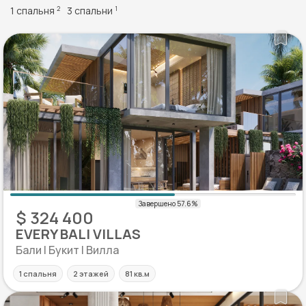
1 спальня
3 спальни
2
1
$ 324 400
EVERY BALI VILLAS
Бали | Букит | Вилла
1 спальня
2 этажей
81 кв.м