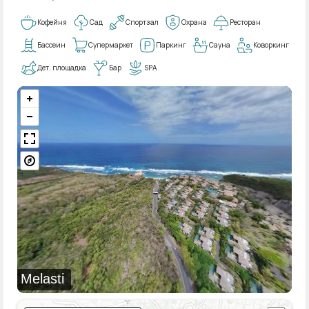
Кофейня
Сад
Спортзал
Охрана
Ресторан
Бассеин
Супермаркет
Паркинг
Сауна
Коворкинг
Дет. площадка
Бар
SPA
Melasti