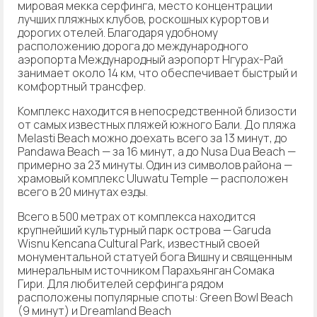
мировая мекка серфинга, место концентрации
лучших пляжных клубов, роскошных курортов и
дорогих отелей. Благодаря удобному
расположению дорога до международного
аэропорта Международный аэропорт Нгурах-Рай
занимает около 14 км, что обеспечивает быстрый и
комфортный трансфер.
Комплекс находится в непосредственной близости
от самых известных пляжей южного Бали. До пляжа
Melasti Beach можно доехать всего за 13 минут, до
Pandawa Beach — за 16 минут, а до Nusa Dua Beach —
примерно за 23 минуты. Один из символов района —
храмовый комплекс Uluwatu Temple — расположен
всего в 20 минутах езды.
Всего в 500 метрах от комплекса находится
крупнейший культурный парк острова — Garuda
Wisnu Kencana Cultural Park, известный своей
монументальной статуей бога Вишну и священным
минеральным источником Парахьянган Сомака
Гири. Для любителей серфинга рядом
расположены популярные споты: Green Bowl Beach
(9 минут) и Dreamland Beach