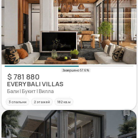
$ 781 880
EVERY BALI VILLAS
Бали | Букит | Вилла
3 спальни
2 этажей
182 кв.м