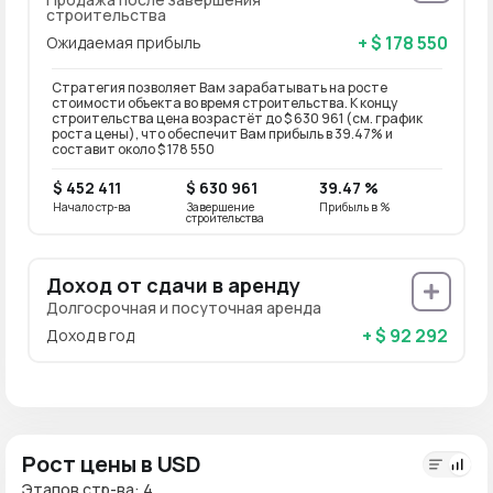
строительства
+ $ 178 550
Ожидаемая прибыль
Стратегия позволяет Вам зарабатывать на росте
стоимости объекта во время строительства. К концу
строительства цена возрастёт до $ 630 961 (см. график
роста цены), что обеспечит Вам прибыль в 39.47% и
составит около $ 178 550
$ 452 411
$ 630 961
39.47 %
Начало стр-ва
Завершение
Прибыль в %
строительства
Доход от сдачи в аренду
Долгосрочная и посуточная аренда
+ $ 92 292
Доход в год
Рост цены в USD
Этапов стр-ва: 4