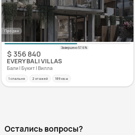
Продан
$ 356 840
EVERY BALI VILLAS
Бали | Букит | Вилла
1 спальня
2 этажей
189 кв.м
Остались вопросы?