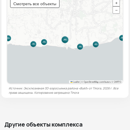
Смотреть все объекты
+
−
Leaflet
|
© OpenStreetMap contributors © CARTO
Источник: Эксклюзивная 3D-аэросъемка района «Bukit» от Tinora, 2026 г. Все
права защищены. Копирование запрещено
Tinora
Другие объекты комплекса