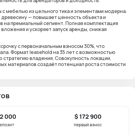
тельность для арендаторов и доходность.
ы с мебелью из цельного тика и элементами модерна.
и древесину — повышает ценность объекта и
в на премиальный сегмент. Полная комплектация
вложения и ускоряет запуск аренды, снижая
срочку с первоначальным взносом 30%, что
ла. Формат leasehold на 35 лет с возможностью
ю стратегию владения. Совокупность локации,
ных материалов создаёт потенциал роста стоимости
тов
 2 000
$ 172 900
епозит
первый взнос