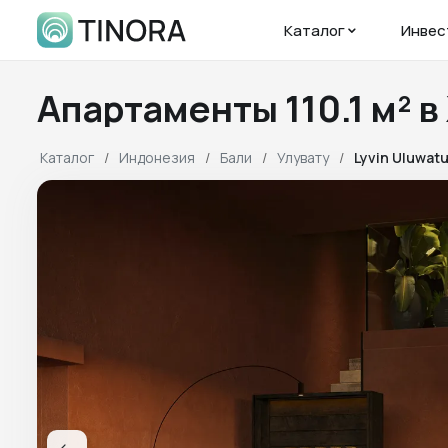
Каталог
Инвес
Апартаменты 110.1 м² 
Каталог
Индонезия
Бали
Улувату
Lyvin Uluwat