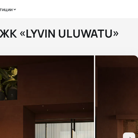
тиции
в ЖК «LYVIN ULUWATU»
u