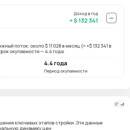
Доход в год
+ $ 132 341
й поток: около $ 11 028 в месяц (≈ +$ 132 341 в
Долг
рок окупаемости — 4.4 года.
год)
4.4 года
18.
ц
Период окупаемости
Окупа
шения ключевых этапов стройки. Эти данные
реальную динамику цен