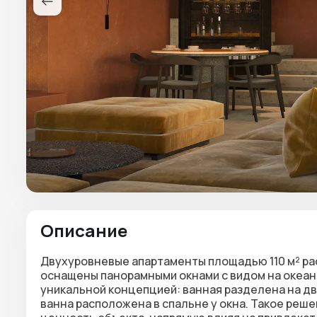
Описание
Двухуровневые апартаменты площадью 110 м² рас
оснащены панорамными окнами с видом на океан. 
уникальной концепцией: ванная разделена на две
ванна расположена в спальне у окна. Такое ре