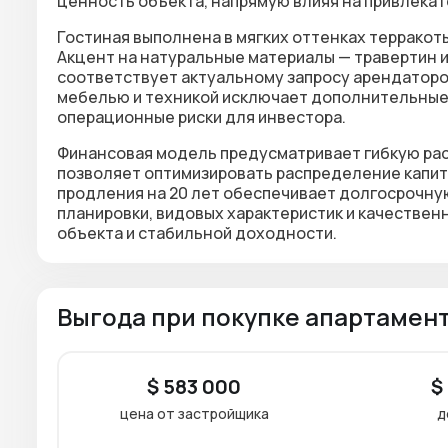
ценность объекта, напрямую влияя на привлека
Гостиная выполнена в мягких оттенках терракот
Акцент на натуральные материалы — травертин 
соответствует актуальному запросу арендаторо
мебелью и техникой исключает дополнительные 
операционные риски для инвестора.
Финансовая модель предусматривает гибкую рас
позволяет оптимизировать распределение капита
продления на 20 лет обеспечивает долгосрочну
планировки, видовых характеристик и качествен
объекта и стабильной доходности.
Выгода при покупке апартамен
$ 583 000
$
цена от застройщика
д