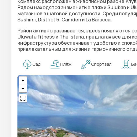
Комплекс расположен в живописном районе Улуват
Рядом находятся знаменитые пляжи Suluban и Ulu
магазинов в шаговой доступности. Среди популя
Sushimi, District 6, Camden и La Baracca.
Район активно развивается, здесь появляются со
Uluwatu Fitness и The Istana, предлагая все для
инфраструктура обеспечивает удобство и спокой
привлекательным для жизни и гармоничного отды
Сад
Пляж
Спортзал
Ба