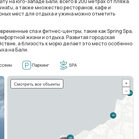
у на юго-западе Бали, всего в 200 метрах от пляжа.
watu, а также множество ресторанов, кафе и
рных мест для отдыха и ужина можно отметить
временные спа и фитнес-центры, такие как Spring Spa,
 комфортной жизни и отдыха. Развитая городская
ствие, а близость к морю делает это место особенно
ха на Бали.
ссеин
Паркинг
SPA
Смотреть все объекты
+
−