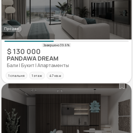
Продан
$ 130 000
PANDAWA DREAM
Бали | Букит | Апартаменты
1 спальня
1 этаж
47 кв.м