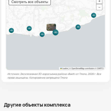
Смотреть все объекты
+
−
Leaflet
|
© OpenStreetMap contributors © CARTO
Источник: Эксклюзивная 3D-аэросъемка района «Bukit» от Tinora, 2026 г. Все
права защищены. Копирование запрещено
Tinora
Другие объекты комплекса