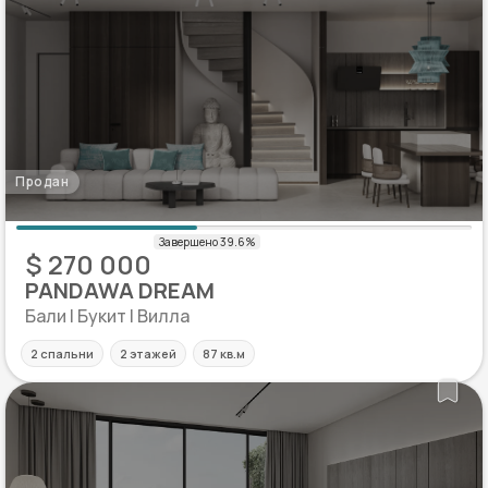
Продан
$ 270 000
PANDAWA DREAM
Бали | Букит | Вилла
2 спальни
2 этажей
87 кв.м