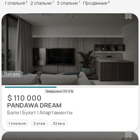
1 спальня
2 спальни
3 спальни
Проданные
3
1
1
6
Продан
$ 110 000
PANDAWA DREAM
Бали | Букит | Апартаменты
1 спальня
2 этаж
32 кв.м