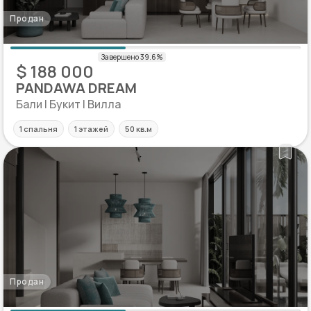
Продан
$ 188 000
PANDAWA DREAM
Бали | Букит | Вилла
1 спальня
1 этажей
50 кв.м
Продан