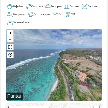
Кофейня
Спортзал
Ресторан
Бассеин
Паркинг
Коворкинг
Дет. площадка
Бар
SPA
Торговый центр
Pantai