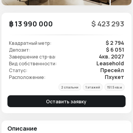
฿ 13 990 000
$ 423 293
$ 2 794
Квадратный метр:
$ 6 051
Депозит:
4кв. 2027
Завершение стр-ва:
Leasehold
Вид собственности:
Пресейл
Статус:
Пхукет
Расположение:
2 спальни
1 этажей
151.5 кв.м
Оставить заявку
Описание