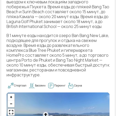
выездом к ключевым локациям западного
побережья Пхукета. Время езды до пляжей Bang Tao
Beach и Surin Beach составляет около 15 минут, до
пляжа Камала — около 20 минут езды. Время езды до
Laguna Golf Phuket занимает около 18 минут, а до
British International School — около 25 минут езды.
В 1 минуте езды находится озеро Ban Bang New Lake,
подходящее для прогулок и отдыха на свежем
воздухе. Время езды до развлекательного
комплекса Blue Tree Phuket и гипермаркета
HomePro составляет около 5 минут, а до торгового
центра Porto de Phuket и Bang Tao Night Market —
около 10 минут езды, обеспечивая быстрый доступ к
магазинам, ресторанам и повседневной
инфраструктуре.
Спортзал
Бассеин
Паркинг
Сауна