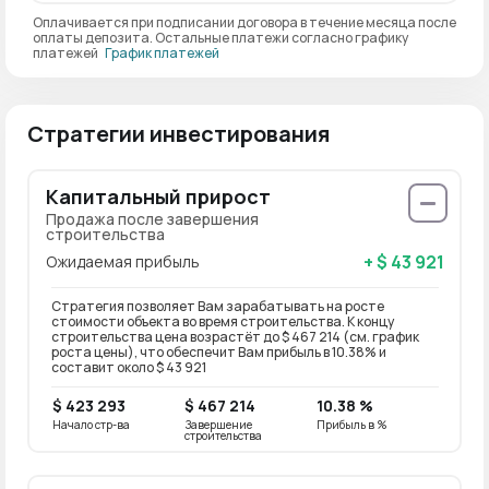
Оплачивается при подписании договора в течение месяца после
оплаты депозита. Остальные платежи согласно графику
платежей
График платежей
Стратегии инвестирования
Капитальный прирост
Продажа после завершения
строительства
+ $ 43 921
Ожидаемая прибыль
Стратегия позволяет Вам зарабатывать на росте
стоимости объекта во время строительства. К концу
строительства цена возрастёт до $ 467 214 (см. график
роста цены), что обеспечит Вам прибыль в 10.38% и
составит около $ 43 921
$ 423 293
$ 467 214
10.38 %
Начало стр-ва
Завершение
Прибыль в %
строительства