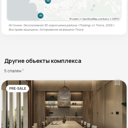
Leaflet
|
© OpenStreetMap contributors © CARTO
Источник: Эксклюзивная 3D-аэросъемка района «Thalang» от Tinora, 2026 г.
Все права защищены. Копирование запрещено
Tinora
Другие объекты комплекса
5 спален
1
PRE-SALE