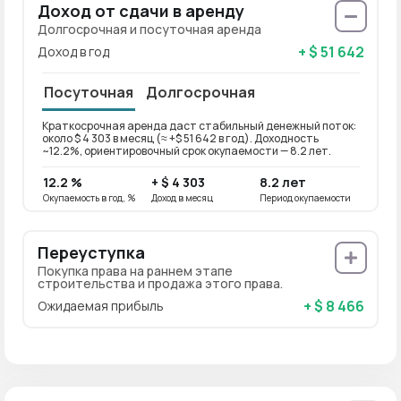
Доход от сдачи в аренду
Долгосрочная и посуточная аренда
+ $ 51 642
Доход в год
Посуточная
Долгосрочная
Краткосрочная аренда даст стабильный денежный поток:
Долго
около $ 4 303 в месяц (≈ +$ 51 642 в год). Доходность
около 
~12.2%, ориентировочный срок окупаемости — 8.2 лет.
ориен
12.2 %
+ $ 4 303
8.2 лет
9.8 
Окупаемость в год, %
Доход в месяц
Период окупаемости
Окупае
Переуступка
Покупка права на раннем этапе
строительства и продажа этого права.
+ $ 8 466
Ожидаемая прибыль