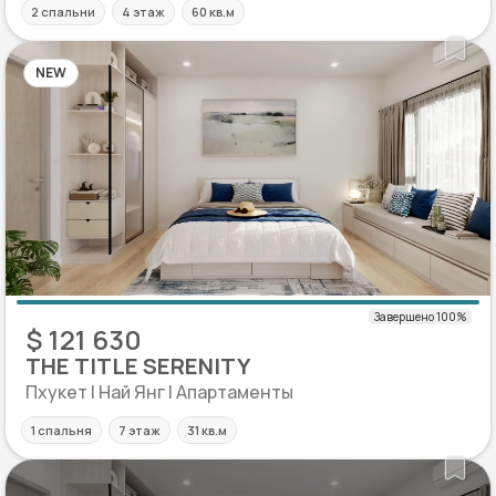
2 спальни
4 этаж
60 кв.м
NEW
$ 121 630
THE TITLE SERENITY
Пхукет | Най Янг | Апартаменты
1 спальня
7 этаж
31 кв.м