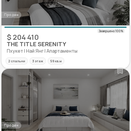
Продан
$ 204 410
THE TITLE SERENITY
Пхукет | Най Янг | Апартаменты
2 спальни
3 этаж
59 кв.м
Продан