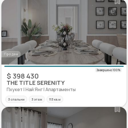
Продан
$ 398 430
THE TITLE SERENITY
Пхукет | Най Янг | Апартаменты
3 спальни
3 этаж
113 кв.м