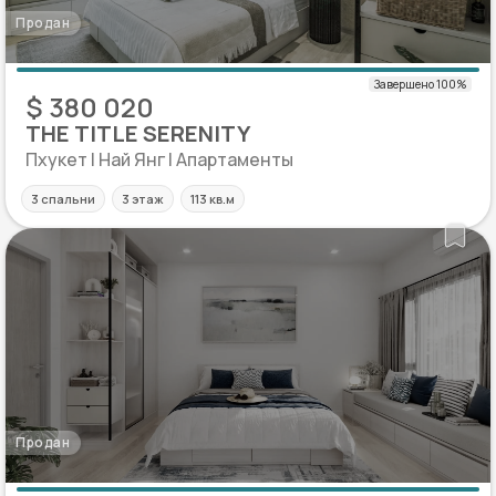
Продан
$ 380 020
THE TITLE SERENITY
Пхукет | Най Янг | Апартаменты
3 спальни
3 этаж
113 кв.м
Продан