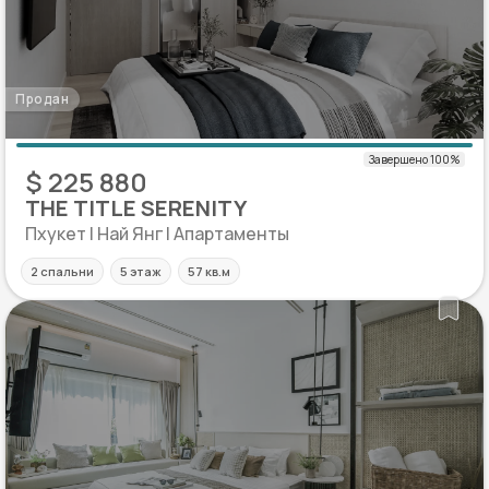
Продан
$ 225 880
THE TITLE SERENITY
Пхукет | Най Янг | Апартаменты
2 спальни
5 этаж
57 кв.м