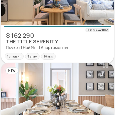
$ 162 290
THE TITLE SERENITY
Пхукет | Най Янг | Апартаменты
1 спальня
5 этаж
38 кв.м
NEW