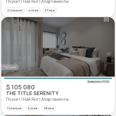
Пхукет | Най Янг | Апартаменты
2 спальни
4 этаж
57 кв.м
Продан
$ 105 080
THE TITLE SERENITY
Пхукет | Най Янг | Апартаменты
1 спальня
2 этаж
28 кв.м