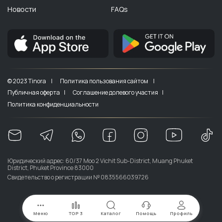
Новости
FAQs
© 2023 Tinora |
Политика пользования сайтом |
Публичная оферта |
Соглашение долевого участия |
Политика конфиденциальности
Юридический адрес: 60/37 Moo 2 Vichit Sub-District, Muang Phuket
District, Phuket Province 83000
Свидетельство о регистрации № 0835566039726
Меню
TOP 3
Каталог
Помощь
Профиль