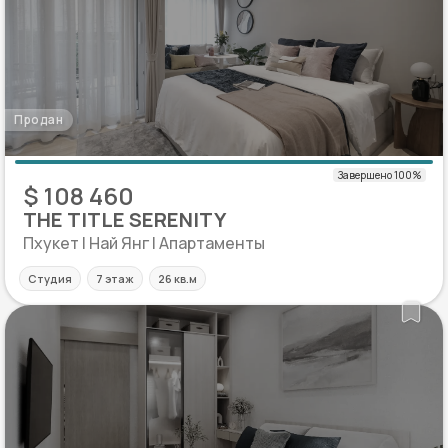
Продан
$ 108 460
THE TITLE SERENITY
Пхукет | Най Янг | Апартаменты
Студия
7 этаж
26 кв.м