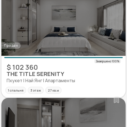
Продан
$ 102 360
THE TITLE SERENITY
Пхукет | Най Янг | Апартаменты
1 спальня
3 этаж
27 кв.м