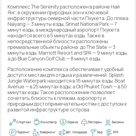
Комплекс The Serenity расположен в районе Най
Янг, в окружении природных зон и ключевой
инфраструктуры северной части Пхукета. До пляжа
Naiyang — 3 минуты езды, Sirinat National Park — 7
минут езды, а международный аэропорт Пхукета
находится всего в 5 минутах езды. Также в
непосредственной близости расположены
премиальные объекты района: до The Slate — 3
минуты езды, Marriott Resort and SPA — 9 минут езды,
а до Blue Canyon Golf Club — 8 минут езды.
Расположение комплекса обеспечивает удобный
доступ к местам для отдыха и развлечений: Splash
Jungle Waterpark находится в 16 минутах езды, Boat
Avenue — в 25 минутах езды, а Old Phuket Town — в 50
минутах езды. Такое расположение позволяет
сочетать близость к пляжам, аэропорту и
природным достопримечательностям с доступом к
развитой инфраструктуре острова.
Спортзал
Кинотеатр
Охрана
Ресторан
Бассеин
Паркинг
Коворкинг
Дет. площадка
Бар
SPA