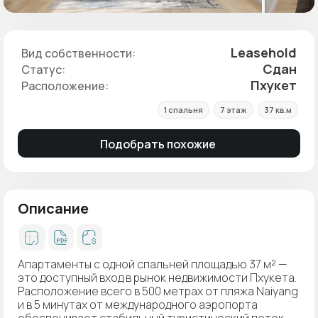
Leasehold
Вид собственности:
Сдан
Статус:
Пхукет
Расположение:
1 спальня
7 этаж
37 кв.м
Подобрать похожие
Описание
Апартаменты с одной спальней площадью 37 м² —
это доступный вход в рынок недвижимости Пхукета.
Расположение всего в 500 метрах от пляжа Naiyang
и в 5 минутах от международного аэропорта
обеспечивает стабильный туристический поток.