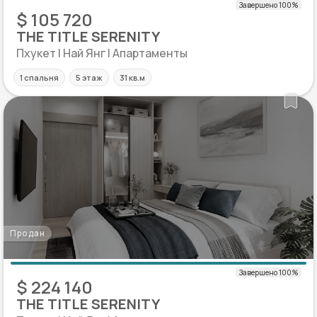
$ 105 720
THE TITLE SERENITY
Пхукет | Най Янг | Апартаменты
1 спальня
5 этаж
31 кв.м
Продан
$ 224 140
THE TITLE SERENITY