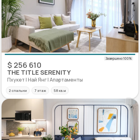
$ 256 610
THE TITLE SERENITY
Пхукет | Най Янг | Апартаменты
2 спальни
7 этаж
58 кв.м