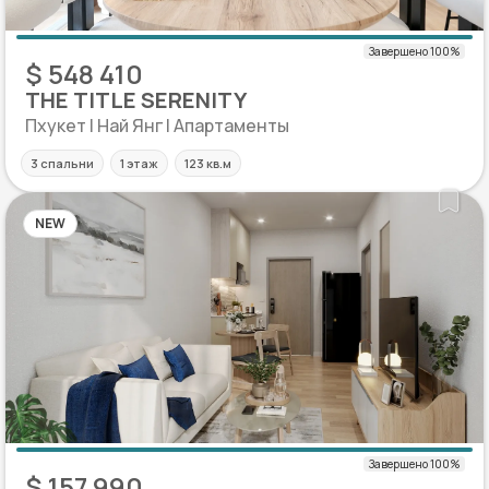
$ 548 410
THE TITLE SERENITY
Пхукет | Най Янг | Апартаменты
3 спальни
1 этаж
123 кв.м
NEW
$ 157 990