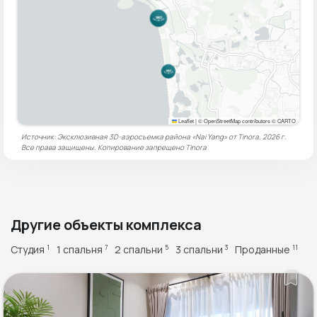
Leaflet
|
© OpenStreetMap contributors © CARTO
Источник: Эксклюзивная 3D-аэросъемка района «Nai Yang» от Tinora, 2026 г.
Все права защищены. Копирование запрещено
Tinora
Другие объекты комплекса
Студия
1 спальня
2 спальни
3 спальни
Проданные
1
7
5
3
11